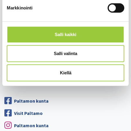
Matkailu ja vapaa-aika
Markkinointi
Työ ja elinkeinot
Kunta ja hallinto
Hyvinvointi ja terveys
Salli kaikki
Lomakkeet
Salli valinta
Palaute
Yhteystiedot
Kiellä
Tietosuoja
Saavutettavuusseloste
Paltamon kunta
Visit Paltamo
Paltamon kunta