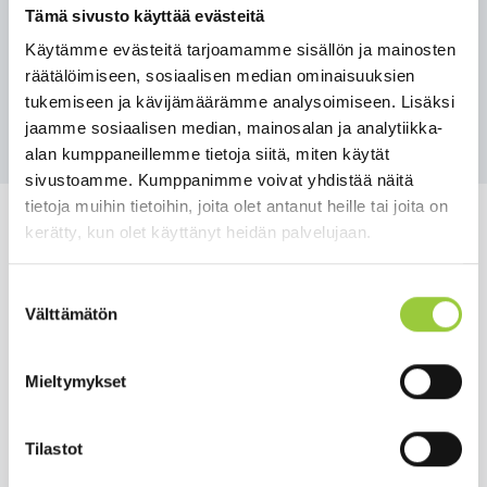
Tämä sivusto käyttää evästeitä
Kunnanvaltuuston esityslista löytyy
täältä.
Käytämme evästeitä tarjoamamme sisällön ja mainosten
räätälöimiseen, sosiaalisen median ominaisuuksien
tukemiseen ja kävijämäärämme analysoimiseen. Lisäksi
Takaisin uutisiin
jaamme sosiaalisen median, mainosalan ja analytiikka-
alan kumppaneillemme tietoja siitä, miten käytät
sivustoamme. Kumppanimme voivat yhdistää näitä
tietoja muihin tietoihin, joita olet antanut heille tai joita on
kerätty, kun olet käyttänyt heidän palvelujaan.
Suostumuksen
Salmelankuja 1, 88300 Paltamo
Välttämätön
valinta
paltamon.kunta(at)paltamo.fi
y-tunnus 0188808-0
Mieltymykset
Asuminen ja ympäristö
Tilastot
Varhaiskasvatus ja opetus