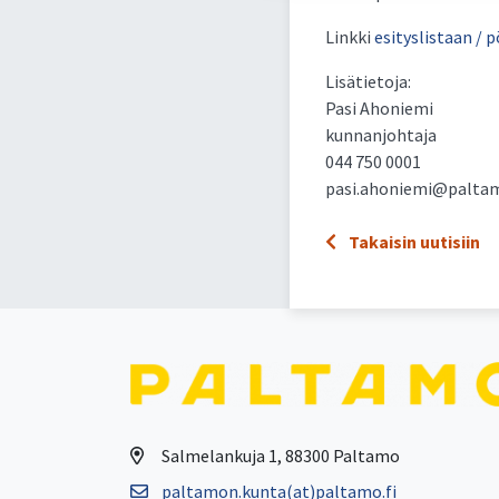
Linkki
esityslistaan / 
Lisätietoja:
Pasi Ahoniemi
kunnanjohtaja
044 750 0001
pasi.ahoniemi@paltam
Takaisin uutisiin
Salmelankuja 1, 88300 Paltamo
paltamon.kunta(at)paltamo.fi