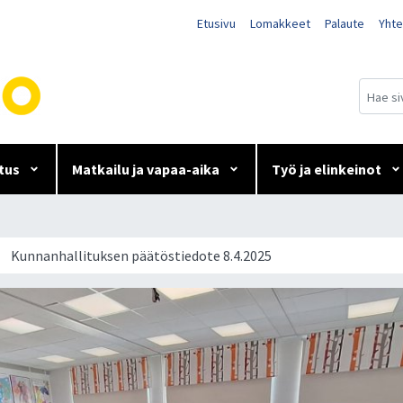
Etusivu
Lomakkeet
Palaute
Yhte
tus
Matkailu ja vapaa-aika
Työ ja elinkeinot
tiedote 8.4.2025
Kunnanhallituksen päätöstiedote 8.4.2025