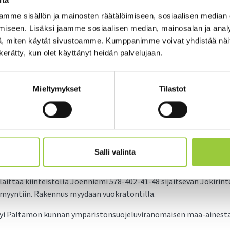
uksen päätöstiedote 8.4.2025
mme sisällön ja mainosten räätälöimiseen, sosiaalisen median
iseen. Lisäksi jaamme sosiaalisen median, mainosalan ja analy
, miten käytät sivustoamme. Kumppanimme voivat yhdistää näitä t
ui 8.4.2025 Kontiomäen koululla nuorisotila Pinkkarissa. Kokouk
n kerätty, kun olet käyttänyt heidän palvelujaan.
kilökunta kertoi koulun ajankohtaiset terveiset.
 Paltamon kunnan edustajaksi Matti Kermanin ja varaedustajaksi 
Mieltymykset
Tilastot
Kiinteistö Oy Paltamon Kiehisen yhtiökokoukseen. Kunnanhallitus
usedustajaa.
 25.4.2025 pidettävään Kainuun jätehuollon kuntayhtymän yhty
jaksi Veli Väisäsen ja hänelle varaedustajaksi Erkki Kemppaisen.
Salli valinta
i koulutus- ja henkilöstösuunnitelman 2025.
laittaa kiinteistöllä Joenniemi 578-402-41-48 sijaitsevan Jokirin
 myyntiin. Rakennus myydään vuokratontilla.
yi Paltamon kunnan ympäristönsuojeluviranomaisen maa-ainesta