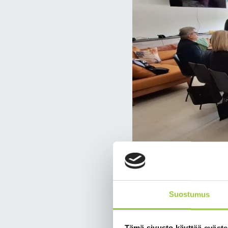
Suostumus
Tämä sivusto käyttää eväste