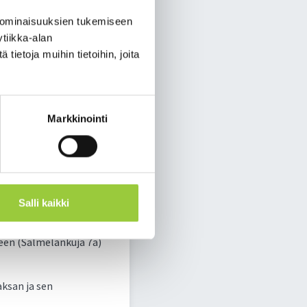
 ominaisuuksien tukemiseen
tiikka-alan
ietoja muihin tietoihin, joita
sen alussa
Tuula Korvajärven
Markkinointi
 ohjeistaa
mäkokoukseen
Salli kaikki
teen (Salmelankuja 7a)
ksan ja sen