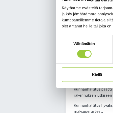
Kunnanhallit
Käytämme evästeitä tarjoama
ja kävijämäärämme analysoim
kumppaneillemme tietoja siitä
Kunnanhallitus kokoont
olet antanut heille tai joita o
Kontiomäen koulun hen
Suostumuksen
Kunnanhallitus nimesi
Välttämätön
valinta
16.4.2025 pidettävään 
tarvittaessa yhtiökoko
Kunnanhallitus nimesi
Paltamon kunnan edusta
Kiellä
Kunnanhallitus hyväksy
Kunnanhallitus päätti 
rakennuksen julkiseen
Kunnanhallitus hyväks
maksuperusteet.