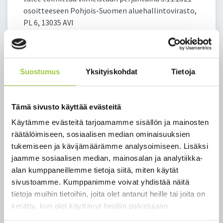
osoitteeseen Pohjois-Suomen aluehallintovirasto,
PL 6, 13035 AVI
Äitienpäivän kunniamerkkiesitykset tehdään tämän
viestin liitteenä olevilla Ritarikuntien
kunniamerkkiehdotuslomakkeella ja sosiaali- ja
Suostumus
Yksityiskohdat
Tietoja
terveysministeriön liitelomakkeella:
Kunniamerkkiehdotuslomake
Tämä sivusto käyttää evästeitä
Liitelomake äitienpäivämerkit 2022
Käytämme evästeitä tarjoamamme sisällön ja mainosten
Lomakkeet toimintaohjeineen löytyvät myös
räätälöimiseen, sosiaalisen median ominaisuuksien
julkishallinnon verkkopalvelusta.
tukemiseen ja kävijämäärämme analysoimiseen. Lisäksi
jaamme sosiaalisen median, mainosalan ja analytiikka-
Lisätietoja antavat
alan kumppaneillemme tietoja siitä, miten käytät
assistentti Niina Rytilahti, p. 0295 017055,
sivustoamme. Kumppanimme voivat yhdistää näitä
niina.rytilahti@avi.fi
ja
tietoja muihin tietoihin, joita olet antanut heille tai joita on
kehittämispäällikkö Leena Meriläinen, p. 0295
kerätty, kun olet käyttänyt heidän palvelujaan.
017 523,
leena.merilainen@avi.fi