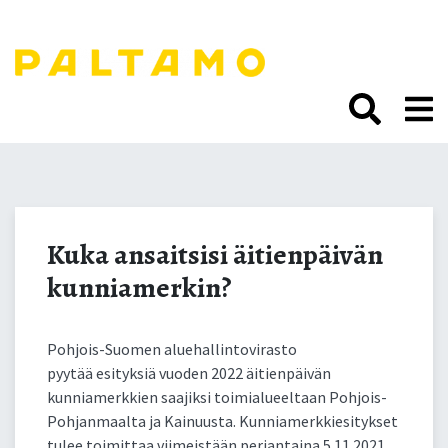
Siirry
sisältöön.
Kuka ansaitsisi
äitienpäivän
Kuka ansaitsisi äitienpäivän
kunniamerkin?
kunniamerkin?
Pohjois-Suomen aluehallintovirasto
pyytää esityksiä vuoden 2022 äitienpäivän
kunniamerkkien saajiksi toimialueeltaan Pohjois-
Pohjanmaalta ja Kainuusta. Kunniamerkkiesitykset
tulee toimittaa viimeistään perjantaina 5.11.2021