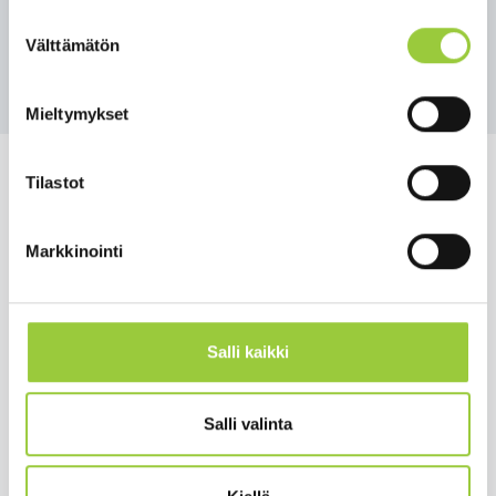
Suostumuksen
Välttämätön
valinta
Takaisin uutisiin
Mieltymykset
Tilastot
Markkinointi
Salmelankuja 1, 88300 Paltamo
paltamon.kunta(at)paltamo.fi
y-tunnus 0188808-0
Salli kaikki
Asuminen ja ympäristö
Varhaiskasvatus ja opetus
Salli valinta
Matkailu ja vapaa-aika
Työ ja elinkeinot