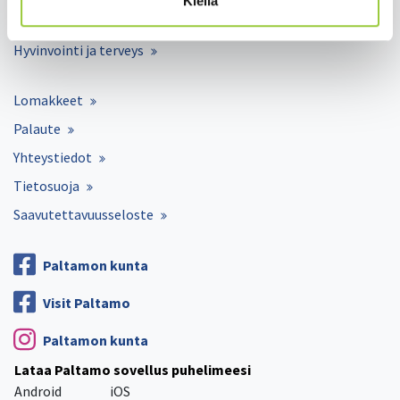
Kiellä
Kunta ja hallinto
Hyvinvointi ja terveys
Lomakkeet
Palaute
Yhteystiedot
Tietosuoja
Saavutettavuusseloste
Paltamon kunta
Visit Paltamo
Paltamon kunta
Lataa Paltamo sovellus puhelimeesi
Android
iOS