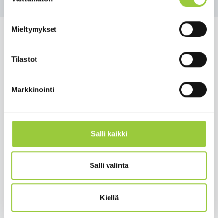
valinta
Mieltymykset
Tilastot
Salmelankuja 1, 88300 Paltamo
paltamon.kunta(at)paltamo.fi
Markkinointi
y-tunnus 0188808-0
Asuminen ja ympäristö
Salli kaikki
Varhaiskasvatus ja opetus
Matkailu ja vapaa-aika
Salli valinta
Työ ja elinkeinot
Kunta ja hallinto
Kiellä
Hyvinvointi ja terveys