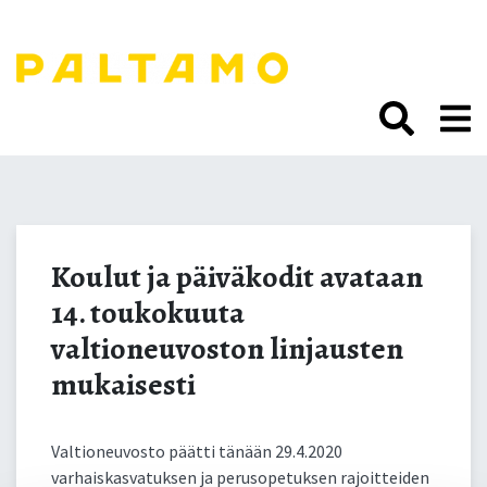
Siirry
sisältöön.
Koulut ja päiväkodit
avataan 14. toukokuuta
Koulut ja päiväkodit avataan
14. toukokuuta
valtioneuvoston
valtioneuvoston linjausten
linjausten mukaisesti
mukaisesti
Valtioneuvosto päätti tänään 29.4.2020
varhaiskasvatuksen ja perusopetuksen rajoitteiden