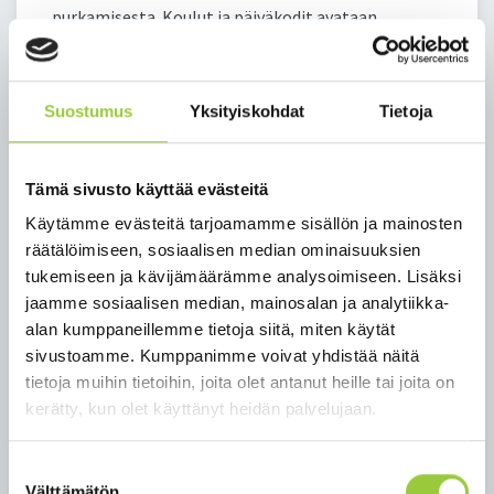
purkamisesta. Koulut ja päiväkodit avataan
hallitusti ja porrastetusti 14. toukokuuta alkaen.
Toisen asteen ja vapaan sivistystyön rajoitusten
purkamisesta valtioneuvosto päättää
Suostumus
Yksityiskohdat
Tietoja
myöhemmin. Tiedotamme Paltamon kunnan
koulujen ja varhaiskasvatuksen osalta tarkemmin
mahdollisimman pian.
Tämä sivusto käyttää evästeitä
Valtioneuvoston tiedote 29.4.2020
Käytämme evästeitä tarjoamamme sisällön ja mainosten
räätälöimiseen, sosiaalisen median ominaisuuksien
Lisätietoja
tukemiseen ja kävijämäärämme analysoimiseen. Lisäksi
Pasi Ahoniemi
jaamme sosiaalisen median, mainosalan ja analytiikka-
kunnanjohtaja
alan kumppaneillemme tietoja siitä, miten käytät
p. 044 750 0001
sivustoamme. Kumppanimme voivat yhdistää näitä
tietoja muihin tietoihin, joita olet antanut heille tai joita on
kerätty, kun olet käyttänyt heidän palvelujaan.
Takaisin uutisiin
Suostumuksen
Välttämätön