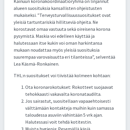
Kainuun koronakoordinaatioryhmä on linjannut
alueen suosituksia kansallisten ohjeistusten
mukaiseksi. ”Terveysturvallisuussuositukset ovat
yleisiä tartuntariskiä hillitseviä ohjeita. Ne
korostavat omaa vastuuta sekä oireisena korona
pysymistä. Maskia voi edelleen käyttää ja
halutessaan itse kukin voi oman harkintansa
mukaan noudattaa myös yleisiä suosituksia
suurempaa varovaisuutta eri tilanteissa”, selventää
Lea Käsmä-Ronkainen.
THL:n suositukset voi tiivistää kolmeen kohtaan:
Ota koronarokotukset: Rokotteet suojaavat
tehokkaasti vakavalta koronataudilta.
Jos sairastut, suositellaan vapaaehtoisesti
välttämään kontakteja muihin kuin samassa
taloudessa asuviin vähintään 5 vrk ajan.
Halutessasi voit tehdä kotitestin.
Muista hygienia: Pesemällä käsiä,