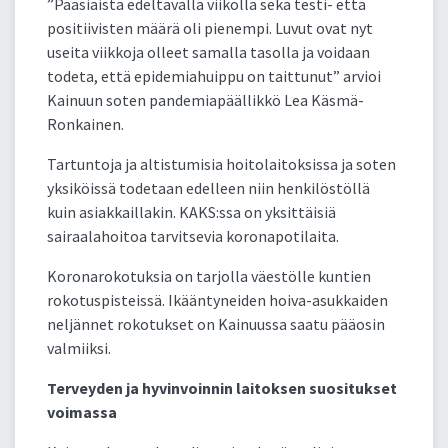
”Pääsiäistä edeltävällä viikolla sekä testi- että
positiivisten määrä oli pienempi. Luvut ovat nyt
useita viikkoja olleet samalla tasolla ja voidaan
todeta, että epidemiahuippu on taittunut” arvioi
Kainuun soten pandemiapäällikkö Lea Käsmä-
Ronkainen.
Tartuntoja ja altistumisia hoitolaitoksissa ja soten
yksiköissä todetaan edelleen niin henkilöstöllä
kuin asiakkaillakin. KAKS:ssa on yksittäisiä
sairaalahoitoa tarvitsevia koronapotilaita.
Koronarokotuksia on tarjolla väestölle kuntien
rokotuspisteissä. Ikääntyneiden hoiva-asukkaiden
neljännet rokotukset on Kainuussa saatu pääosin
valmiiksi.
Terveyden ja hyvinvoinnin laitoksen suositukset
voimassa