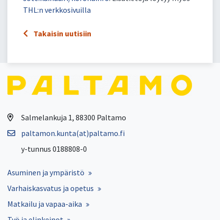
THL:n verkkosivuilla
Takaisin uutisiin
Salmelankuja 1, 88300 Paltamo
paltamon.kunta(at)paltamo.fi
y-tunnus 0188808-0
Asuminen ja ympäristö
Varhaiskasvatus ja opetus
Matkailu ja vapaa-aika
Työ ja elinkeinot