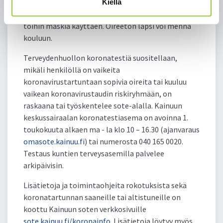
terveydenhuollon testiin. Jää etätöihin jos
Kiellä
mahdollista. Oireeton voi tarvittaessa mennä
töihin maskia käyttäen. Oireeton lapsi voi mennä
kouluun.
Terveydenhuollon koronatestiä suositellaan,
mikäli henkilöllä on vaikeita
koronavirustartuntaan sopivia oireita tai kuuluu
vaikean koronavirustaudin riskiryhmään, on
raskaana tai työskentelee sote-alalla. Kainuun
keskussairaalan koronatestiasema on avoinna 1.
toukokuuta alkaen ma - la klo 10 – 16.30 (ajanvaraus
omasote.kainuu.fi
) tai numerosta 040 165 0020.
Testaus kuntien terveysasemilla palvelee
arkipäivisin.
Lisätietoja ja toimintaohjeita rokotuksista sekä
koronatartunnan saaneille tai altistuneille on
koottu Kainuun soten verkkosivuille
sote.kainuu.fi/koronainfo
. Lisätietoja löytyy myös