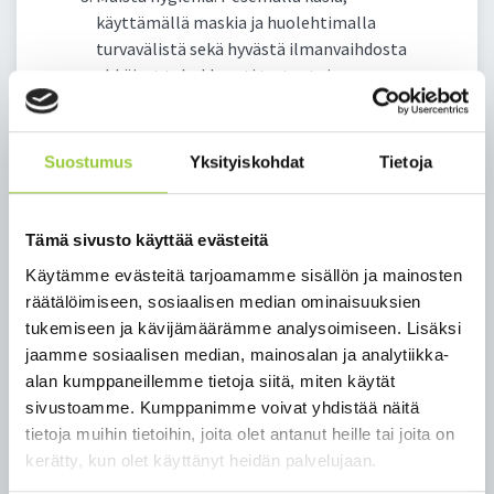
käyttämällä maskia ja huolehtimalla
turvavälistä sekä hyvästä ilmanvaihdosta
ehkäiset tehokkaasti tartuntoja.
Maskien käytöstä
Kasvomaskia voi käyttää oman harkinnan
Suostumus
Yksityiskohdat
Tietoja
mukaisesti. Maskin käytöstä hoito- ja hoivatyössä
työnantajat ohjeistavat erikseen organisaation
Tämä sivusto käyttää evästeitä
sisäisesti. Erityisesti maskin käyttö on
suositeltavaa julkisissa sisätiloissa ja
Käytämme evästeitä tarjoamamme sisällön ja mainosten
liikennevälineissä, jos
räätälöimiseen, sosiaalisen median ominaisuuksien
tukemiseen ja kävijämäärämme analysoimiseen. Lisäksi
Hakeudut koronaepäilyn vuoksi hoitoon tai
jaamme sosiaalisen median, mainosalan ja analytiikka-
testiin
alan kumppaneillemme tietoja siitä, miten käytät
Sinulla on hengitystieinfektion oireita, mutta
sivustoamme. Kumppanimme voivat yhdistää näitä
sinun on välttämätöntä liikkua kodin
tietoja muihin tietoihin, joita olet antanut heille tai joita on
ulkopuolella
kerätty, kun olet käyttänyt heidän palvelujaan.
Tiedät altistuneesi koronavirukselle, mutta