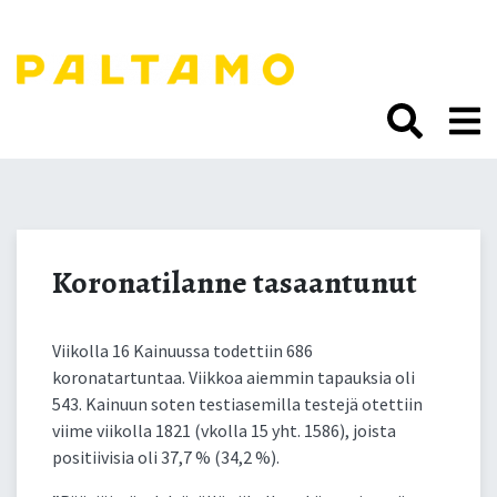
Siirry
sisältöön.
Koronatilanne
tasaantunut
Koronatilanne tasaantunut
Viikolla 16 Kainuussa todettiin 686
koronatartuntaa. Viikkoa aiemmin tapauksia oli
543. Kainuun soten testiasemilla testejä otettiin
viime viikolla 1821 (vkolla 15 yht. 1586), joista
positiivisia oli 37,7 % (34,2 %).