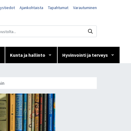
ystiedot
Ajankohtaista
Tapahtumat
Varautuminen
Kunta ja hallinto
Hyvinvointi ja terveys
-kirjastoihin
hin