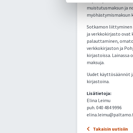
kirjastojen maksut ov
muistutusmaksun ja n
myöhästymismaksun kä
Sotkamon liittyminen e
ja verkkokirjasto ovat 
palauttaminen, omatoi
verkkokirjaston ja Pohj
kirjastoissa. Lainassa o
maksuja.
Uudet käyttösäännöt ja
kirjastoina.
Lisätietoja:
Elina Leimu
puh. 040 484 9996
elina.leimu@paltamo.f
Takaisin uutisiin