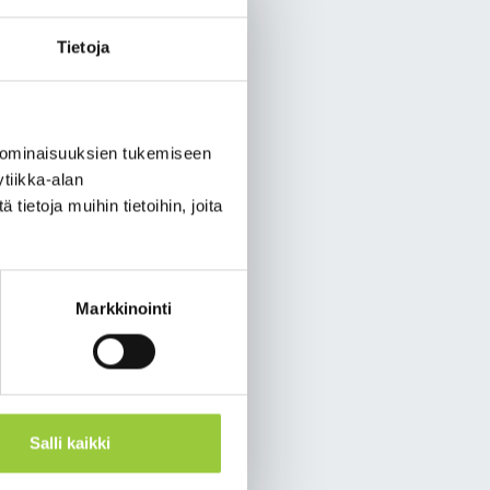
net-
Tietoja
ssa Ok-tetti soimaan -
tystä, minkä ansiosta
 ominaisuuksien tukemiseen
en yhdellä ja samalla
tiikka-alan
ietoja muihin tietoihin, joita
yttösäännöt ja maksut,
Kainuun kirjastoissa.
udattavat samoja
Markkinointi
aan, minkä vuoksi
hässä oleva aineisto
aille.
Salli kaikki
ti verrattuna Kainet-