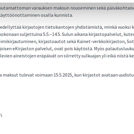
at keskitasoa. Tiivistettynä muutokset ovat seutumaksun poistum
outamattoman varauksen maksun nouseminen sekä päiväkohtais
yttöönottaminen osalla kunnista.
dellyttää kirjastojen tietokantojen yhdistämistä, minkä vuoksi k
kokonaan suljettuina 5.5.–14.5. Sulun aikana kirjastopalvelut, kut
mikirjautuminen, kirjastoautot sekä Kainet-verkkokirjaston, S
oisen eKirjaston palvelut, ovat pois käytöstä. Myös palautusluukut
levien aineistojen eräpäivät on siirretty sulkuajan yli eikä niistä k
 maksut tulevat voimaan 15.5.2025, kun kirjastot avataan uudist
i