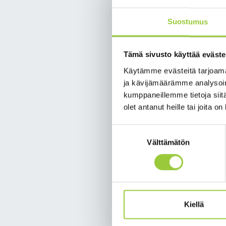
Kirjasto on s
Suostumus
kirjastoihin
Tämä sivusto käyttää eväste
Kajaanin kaupunginkirj
hankkeessa on viime vu
Käytämme evästeitä tarjoama
Sotkamon kunnankirjast
ja kävijämäärämme analysoim
kirjastokortilla voi as
kumppaneillemme tietoja siitä
olet antanut heille tai joita o
Hankkeessa on Sotkamon
joilla selkeytetään kir
Suostumuksen
Yhtenäistäminen helpot
Välttämätön
valinta
periaatteita ja käytän
Seutumaksusta eli toi
aineiston tehokas lii
hidastavat aineiston li
Kiellä
Maksujen yleistä tasoa