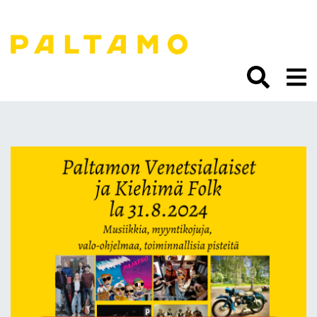
Siirry
sisältöön.
Kiehimä Folk 31.8. siirtyy
Paltalinnaan kello 19
eteenpäin