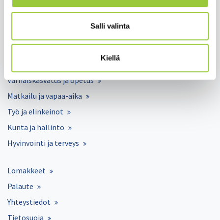
Salmelankuja 1, 88300 Paltamo
paltamon.kunta(at)paltamo.fi
Salli valinta
y-tunnus 0188808-0
Kiellä
Asuminen ja ympäristö
Varhaiskasvatus ja opetus
Matkailu ja vapaa-aika
Työ ja elinkeinot
Kunta ja hallinto
Hyvinvointi ja terveys
Lomakkeet
Palaute
Yhteystiedot
Tietosuoja