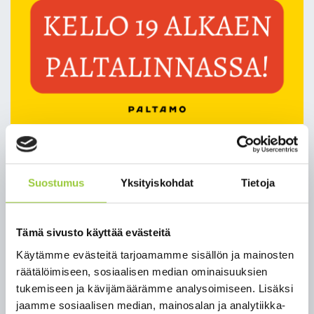
Kiehimä Folk 31.8. siirtyy
Paltalinnaan kello 19
Suostumus
Yksityiskohdat
Tietoja
eteenpäin
Tämä sivusto käyttää evästeitä
Paltamon Venetsialaisten yhteydessä järjestettävä
Käytämme evästeitä tarjoamamme sisällön ja mainosten
Kiehimä Folk -musiikkitapahtuma on siirretty
räätälöimiseen, sosiaalisen median ominaisuuksien
huonon sään vuoksi Paltalinnaan kello 19
tukemiseen ja kävijämäärämme analysoimiseen. Lisäksi
eteenpäin.
jaamme sosiaalisen median, mainosalan ja analytiikka-
Kello 17-19 välinen ohjelma järjestetään