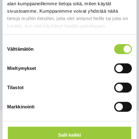
alan kumppaneillemme tietoja siitä, miten käytät
suunnitelmien mukaisesti Kotolinnassa. Täällä
sivustoamme. Kumppanimme voivat yhdistää näitä
luvassa mm. trubaduuriesitys ja askartelua!
tietoja muihin tietoihin, joita olet antanut heille tai joita on
Oulujärven Melojien melontaesitys pidetään torin
kerätty, kun olet käyttänyt heidän palvelujaan.
rannassa noin kello 22.
Lisätietoa:
Suostumuksen
Välttämätön
valinta
Maria Pöppönen
viestintäsuunnittelija ja kulttuurivastaava
Mieltymykset
Paltamon kunta
maria.popponen@paltamo.fi tai p. 044 7500 998
Tilastot
Takaisin uutisiin
Markkinointi
Salli kaikki