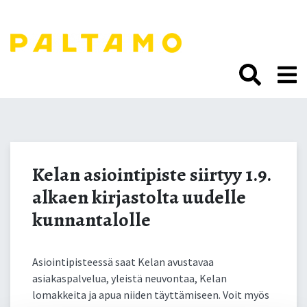
Siirry
sisältöön.
Kelan asiointipiste siirtyy
1.9. alkaen kirjastolta
Kelan asiointipiste siirtyy 1.9.
alkaen kirjastolta uudelle
uudelle kunnantalolle
kunnantalolle
Asiointipisteessä saat Kelan avustavaa
asiakaspalvelua, yleistä neuvontaa, Kelan
lomakkeita ja apua niiden täyttämiseen. Voit myös