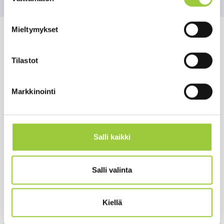
valinta
Mieltymykset
Tilastot
Salmelankuja 1, 88300 Paltamo
paltamon.kunta(at)paltamo.fi
Markkinointi
y-tunnus 0188808-0
Asuminen ja ympäristö
Salli kaikki
Varhaiskasvatus ja opetus
Matkailu ja vapaa-aika
Salli valinta
Työ ja elinkeinot
Kunta ja hallinto
Kiellä
Hyvinvointi ja terveys