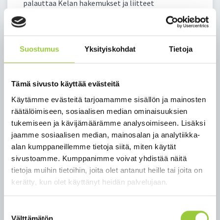
palauttaa Kelan hakemukset ja liitteet
asiointipisteeseen. Asiointipisteessä on
asiakaspääte, joka on käytettävissä Kelan
verkkoasiointiin itsenäisesti tai opastetusti.
Suostumus
Yksityiskohdat
Tietoja
Tarvittaessa opastetaan varaamaan aika Kelan
puhelinpalveluun. Asiointipisteessä on
mahdollisuus etäpalveluun, jossa Kelan
Tämä sivusto käyttää evästeitä
palveluasiantuntija neuvoo asiakasta kuvayhteyden
välityksellä.
Käytämme evästeitä tarjoamamme sisällön ja mainosten
räätälöimiseen, sosiaalisen median ominaisuuksien
tukemiseen ja kävijämäärämme analysoimiseen. Lisäksi
Kelan asiointipiste Paltamon
jaamme sosiaalisen median, mainosalan ja analytiikka-
kunnantalolla osoitteessa Salmelankuja 1.
alan kumppaneillemme tietoja siitä, miten käytät
sivustoamme. Kumppanimme voivat yhdistää näitä
avoinna maanantaisin klo 10:00 - 14:00
tietoja muihin tietoihin, joita olet antanut heille tai joita on
asiointipiste@paltamo.fi
kerätty, kun olet käyttänyt heidän palvelujaan.
p. 040 775 6881
Takaisin uutisiin
Suostumuksen
Välttämätön