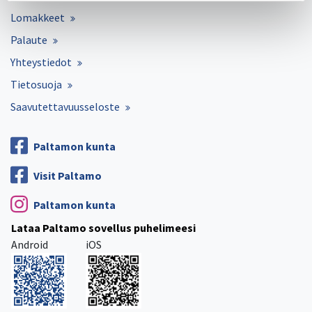
Lomakkeet
Palaute
Yhteystiedot
Tietosuoja
Saavutettavuusseloste
Paltamon kunta
Visit Paltamo
Paltamon kunta
Lataa Paltamo sovellus puhelimeesi
Android
iOS