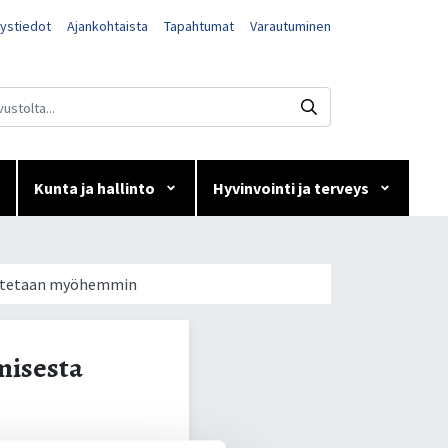
ystiedot
Ajankohtaista
Tapahtumat
Varautuminen
Kunta ja hallinto
Hyvinvointi ja terveys
esta
moitetaan myöhemmin
misesta