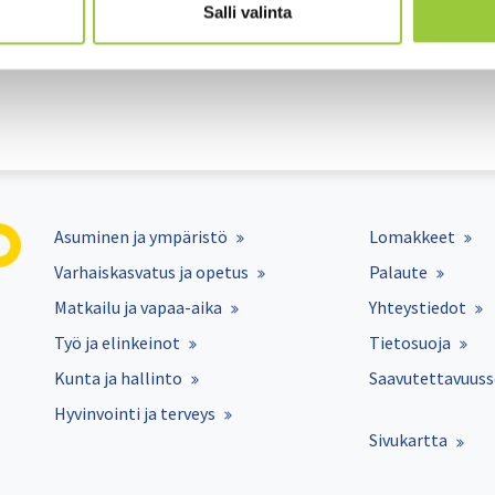
Salli valinta
nuun soten 25.3.2021 tiedoteesta täältä:
https://sote.kainuu.fi/u
rokotusten-jatkumisesta-ilmoitetaan-myohemmin
Asuminen ja ympäristö
Lomakkeet
Varhaiskasvatus ja opetus
Palaute
Matkailu ja vapaa-aika
Yhteystiedot
Työ ja elinkeinot
Tietosuoja
Kunta ja hallinto
Saavutettavuuss
Hyvinvointi ja terveys
Sivukartta