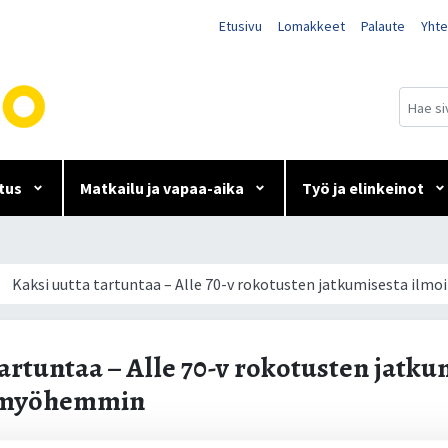
Etusivu
Lomakkeet
Palaute
Yhte
tus
Matkailu ja vapaa-aika
Työ ja elinkeinot
le 70-v rokotusten jatkumis
Kaksi uutta tartuntaa – Alle 70-v rokotusten jatkumisesta il
tartuntaa – Alle 70-v rokotusten jatku
n myöhemmin