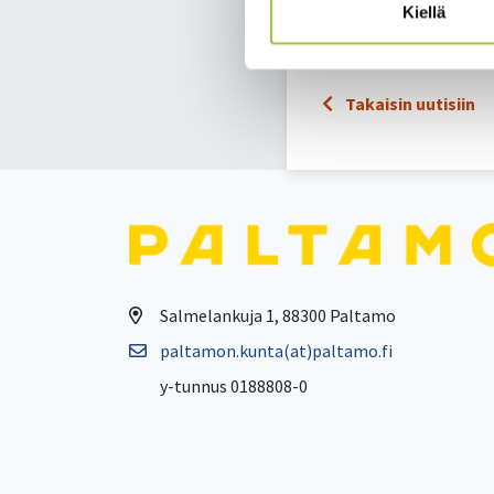
Kiellä
Luethan tarkemmin Kai
tartuntaa-alle-70-v-
Takaisin uutisiin
Salmelankuja 1, 88300 Paltamo
paltamon.kunta(at)paltamo.fi
y-tunnus 0188808-0