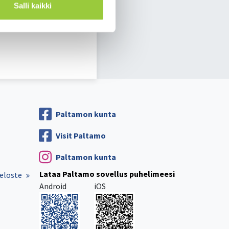
Salli kaikki
utiset/kaksi-uutta-
Paltamon kunta
Visit Paltamo
Paltamon kunta
Lataa Paltamo sovellus puhelimeesi
eloste
Android
iOS