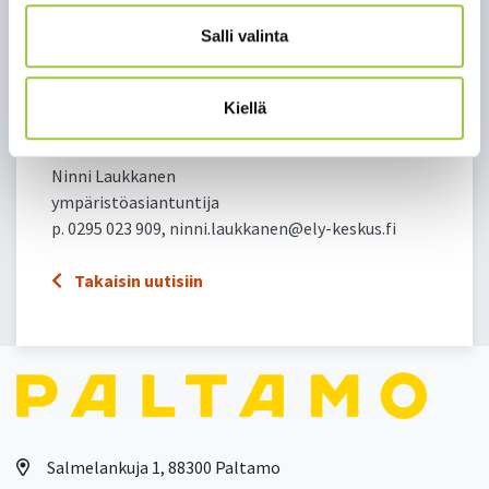
Kainuun ELY-keskus
Salli valinta
Laura Jääskeläinen
vesitaloussuunnittelija
Kiellä
p. 0295 023 098, laura.jaaskelainen@ely-keskus.fi
Ninni Laukkanen
ympäristöasiantuntija
p. 0295 023 909, ninni.laukkanen@ely-keskus.fi
Takaisin uutisiin
Salmelankuja 1, 88300 Paltamo