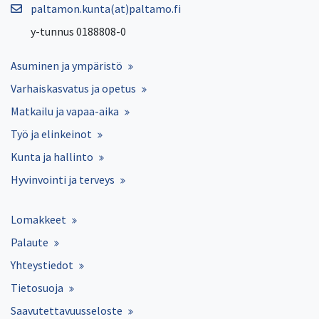
paltamon.kunta(at)paltamo.fi
y-tunnus 0188808-0
Asuminen ja ympäristö
Varhaiskasvatus ja opetus
Matkailu ja vapaa-aika
Työ ja elinkeinot
Kunta ja hallinto
Hyvinvointi ja terveys
Lomakkeet
Palaute
Yhteystiedot
Tietosuoja
Saavutettavuusseloste