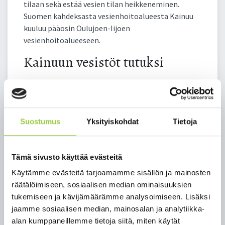
tilaan sekä estää vesien tilan heikkeneminen.
Suomen kahdeksasta vesienhoitoalueesta Kainuu
kuuluu pääosin Oulujoen-Iijoen
vesienhoitoalueeseen.
Kainuun vesistöt tutuksi
Kainuun vesistöt -tarinakartta on luotu kaikille
Kainuun vesistöistä ja ELY-keskuksen alueen
vesistöihin kohdistuvista toimista kiinnostuneille.
Se on laaja katsaus alueen vesistöihin, jossa
Suostumus
Yksityiskohdat
Tietoja
käsitellään Oulujoen-Iijoen vesienhoitoaluetta,
kulttuuriperintökohteita, vesistöjen kuormitusta,
Kainuun alueen luontoa sekä vesistöjen
Tämä sivusto käyttää evästeitä
kunnostusta ja virkistyskäyttöä.
Käytämme evästeitä tarjoamamme sisällön ja mainosten
räätälöimiseen, sosiaalisen median ominaisuuksien
Tarinakartta on pilvipohjainen ArcGIS Online -
tukemiseen ja kävijämäärämme analysoimiseen. Lisäksi
sovellus, jonka avulla voidaan viestiä jostakin
jaamme sosiaalisen median, mainosalan ja analytiikka-
paikasta, tapahtumasta, ongelmasta tai ilmiöstä
alan kumppaneillemme tietoja siitä, miten käytät