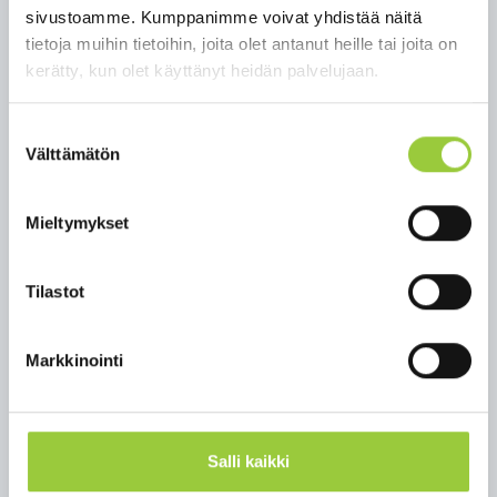
sen maantieteellisessä yhteydessä. Tarinakartan
sivustoamme. Kumppanimme voivat yhdistää näitä
avulla on mahdollista julkaista karttoihin
tietoja muihin tietoihin, joita olet antanut heille tai joita on
kytkeytynyttä tietoa helposti lähestyttävässä
kerätty, kun olet käyttänyt heidän palvelujaan.
muodossa. Sovelluksen vahvuutena on, että
vaikeammatkin asiakokonaisuudet saa avattua
Suostumuksen
helpommin lähestyttäviksi suuremmalle
Välttämätön
valinta
kohdeyleisölle interaktiivisten karttojen, kuvien ja
videoiden kautta.
Mieltymykset
Tarinakarttaa voidaan käyttää yläaste- ja
lukiotason biologian tai maantieteen
opetusmateriaalina sekä tiedonhakuun esimerkiksi
Tilastot
oman mökkijärven ekologisesta tilasta.
Linkit
Markkinointi
Tutustu Kainuun vesistöt -tarinakarttaan
(storymaps.arcgis.com)
Salli kaikki
Yhteyshenkilöt: