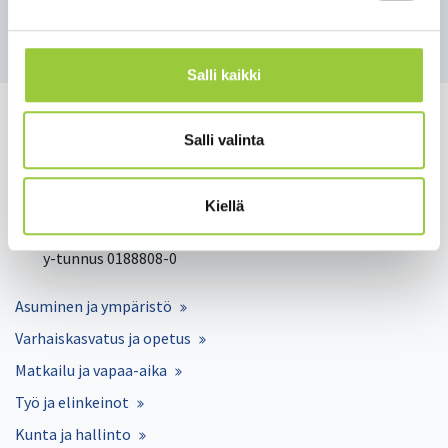
Takaisin uutisiin
Salli kaikki
Salli valinta
Salmelankuja 1, 88300 Paltamo
Kiellä
paltamon.kunta(at)paltamo.fi
y-tunnus 0188808-0
Asuminen ja ympäristö
Varhaiskasvatus ja opetus
Matkailu ja vapaa-aika
Työ ja elinkeinot
Kunta ja hallinto