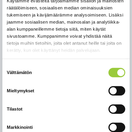
Käytämme evästeitä tarjoamamme sisällön ja mainosten
ta tu­lee ha­keu­tua ko­ro­na­tes­tiin ja jää­dä omaeh­toi­
räätälöimiseen, sosiaalisen median ominaisuuksien
seen ka­ran­tee­niin tes­ti­tu­los­ta odo­tet­taes­sa. Sel­
tukemiseen ja kävijämäärämme analysoimiseen. Lisäksi
väs­ti oi­rei­se­na ei tu­le mat­kus­taa tai muu­ten al­tis­
jaamme sosiaalisen median, mainosalan ja analytiikka-
taa mui­ta lä­hi­kon­tak­tis­sa ole­via tar­tun­nal­le.
alan kumppaneillemme tietoja siitä, miten käytät
sivustoamme. Kumppanimme voivat yhdistää näitä
Kai­nuun so­ten kes­kus­sai­raa­lan dri­ve in -tes­tauk­sen
tietoja muihin tietoihin, joita olet antanut heille tai joita on
ajan­va­raus pal­ve­lee ma-su klo 8 – 19 nu­me­ros­sa 040
kerätty, kun olet käyttänyt heidän palvelujaan.
165 0020. Ko­ro­na­tes­taus myös ter­veys­kes­kus­ten
toi­mi­pis­teis­sä näi­den au­kio­loai­koi­na. Tar­kem­mat
oh­jeet tes­tiin ha­keu­tu­mi­ses­ta so­te.kai­nuu.fi/ko­ro­
Suostumuksen
nain­fo
Välttämätön
valinta
Li­sä­tie­to­ja: Kai­nuun so­te tie­dot­taa li­sää tar­vit­taes­
Mieltymykset
sa
Linkki Kainuun soten
Tilastot
tiedotteeseen:
https://sote.kainuu.fi/uutiset/sotkamon-
ja-vuokatin-alueella-on-voinut-altistua-
koronatartunnalle-4-53
Markkinointi