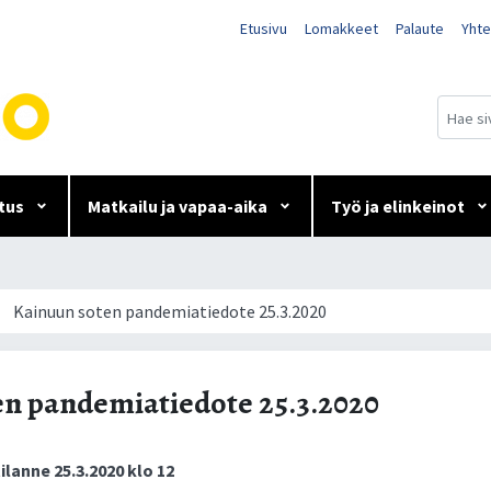
Etusivu
Lomakkeet
Palaute
Yhte
tus
Matkailu ja vapaa-aika
Työ ja elinkeinot
edote 25.3.2020
Kainuun soten pandemiatiedote 25.3.2020
n pandemiatiedote 25.3.2020
ti­lan­ne 25.3.2020 klo 12