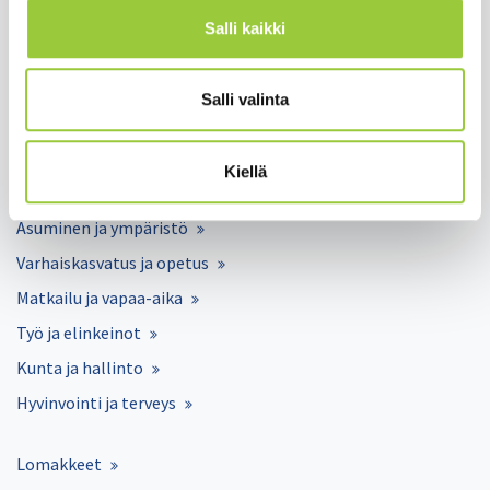
Salli kaikki
Salli valinta
Salmelankuja 1, 88300 Paltamo
paltamon.kunta(at)paltamo.fi
Kiellä
y-tunnus 0188808-0
Asuminen ja ympäristö
Varhaiskasvatus ja opetus
Matkailu ja vapaa-aika
Työ ja elinkeinot
Kunta ja hallinto
Hyvinvointi ja terveys
Lomakkeet