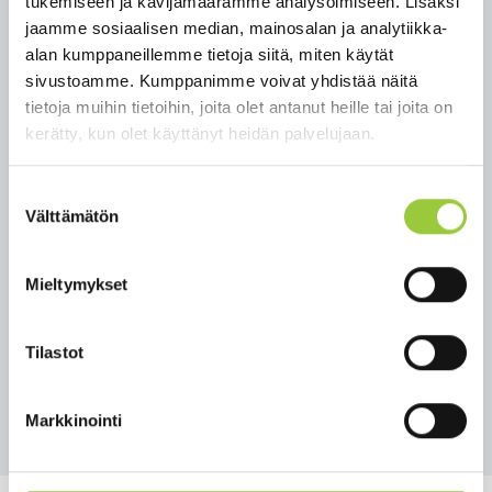
tukemiseen ja kävijämäärämme analysoimiseen. Lisäksi
ih­mi­sil­le, kos­ka si­ten hi­das­te­taan epi­de­mian le­viä­
jaamme sosiaalisen median, mainosalan ja analytiikka-
mis­tä. Väl­tä siis ky­läi­lyä, ih­mis­jouk­ko­ja ja tun­gok­sia
alan kumppaneillemme tietoja siitä, miten käytät
ja pi­dä vä­hin­tään met­rin etäi­syys kans­saih­mi­siin.
sivustoamme. Kumppanimme voivat yhdistää näitä
Omaa ja lä­heis­ten­sä tar­tun­ta­ris­kiä voi myös alen­
tietoja muihin tietoihin, joita olet antanut heille tai joita on
taa huo­leh­ti­mal­la kä­si- ja ys­ki­mis­hy­gie­nias­ta. Huo­
kerätty, kun olet käyttänyt heidän palvelujaan.
lel­li­sen kä­si­hy­gie­nian li­säk­si kaik­kia kos­ke­tus­pin­to­
ja ku­ten oven kah­vo­ja ja vas­taa­via kä­si­tel­täes­sä on
tar­tun­ta­ris­ki. Tä­män vuok­si te­hos­tet­tu sii­vous eri­
Suostumuksen
tyi­ses­ti kos­ke­tus­pin­to­jen osal­ta on tär­keää.
Välttämätön
valinta
Mieltymykset
Lue koko
tiedote:
https://sote.kainuu.fi/uutiset/kainuun-
Tilastot
sote-pandemiatiedote-642020
Takaisin uutisiin
Markkinointi