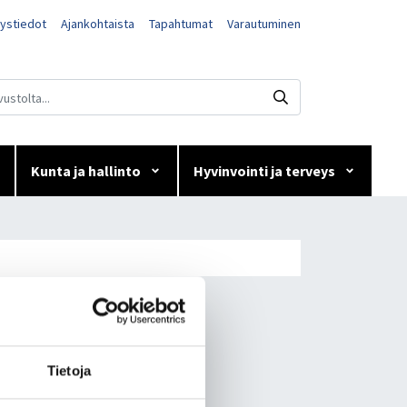
ystiedot
Ajankohtaista
Tapahtumat
Varautuminen
Kunta ja hallinto
Hyvinvointi ja terveys
Tietoja
r­vit­se täs­sä vai­hees­sa