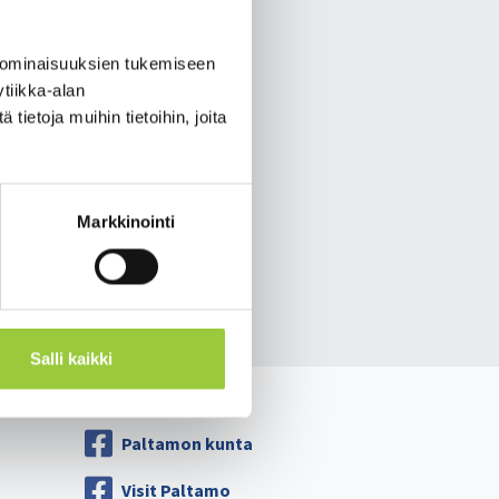
n­tak­tien vä­hen­tä­mi­nen
 ominaisuuksien tukemiseen
­tä siis ih­mis­jouk­ko­ja
tiikka-alan
n­ta­ris­kiä voi myös
ietoja muihin tietoihin, joita
es­ta Kai­nuus­sa, se­kä yh­
Markkinointi
Salli kaikki
Paltamon kunta
Visit Paltamo