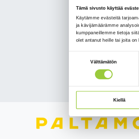
sai­raa­la­hoi­toa.
Tämä sivusto käyttää eväste
Jo­kai­nen voi omal­la toi­
Käytämme evästeitä tarjoama
on nyt tär­keää myös ter­ve
ja kävijämäärämme analysoim
ja tun­gok­sia ja pi­dä vä
kumppaneillemme tietoja siitä
alen­taa huo­leh­ti­mal­la k
olet antanut heille tai joita o
Kai­nuun so­ten verk­ko­si­
Suostumuksen
teys­tie­dot mis­tä voi ha­
Välttämätön
valinta
https://sote.kainuu.f
Takaisin uutisiin
Kiellä