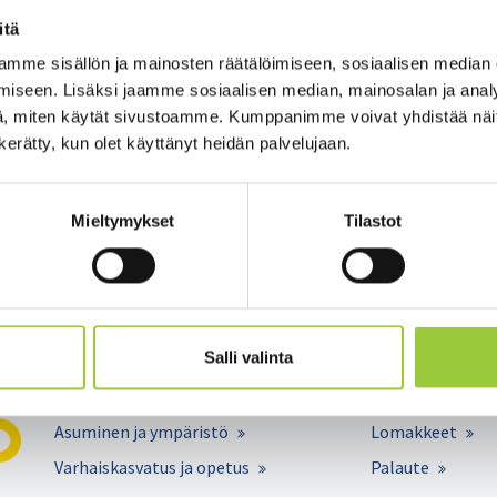
itä
min­nal­laan hi­das­taa ko­ro­na­vi­ruk­sen le­viä­mis­tä. So­siaa­lis­ten ko
mme sisällön ja mainosten räätälöimiseen, sosiaalisen median
il­le ih­mi­sil­le, kos­ka si­ten hi­das­te­taan epi­de­mian le­viä­mis­tä. Väl
iseen. Lisäksi jaamme sosiaalisen median, mainosalan ja analy
­hin­tään met­rin etäi­syys kans­saih­mi­siin. Omaa ja lä­heis­ten­sä tar­tu
, miten käytät sivustoamme. Kumppanimme voivat yhdistää näitä t
ä­si- ja ys­ki­mis­hy­gie­nias­ta.
n kerätty, kun olet käyttänyt heidän palvelujaan.
vuil­ta so­te.kai­nuu.fi löy­tyy li­sää tie­toa ko­ro­na­vi­ruk­ses­ta, ti­lan­te
kea apua sai­ras­tues­sa tai krii­si­ti­lan­tees­sa.
Mieltymykset
Tilastot
i/uutiset/kainuun-sote-pandemiatiedote-2832020
Salli valinta
Asuminen ja ympäristö
Lomakkeet
Varhaiskasvatus ja opetus
Palaute