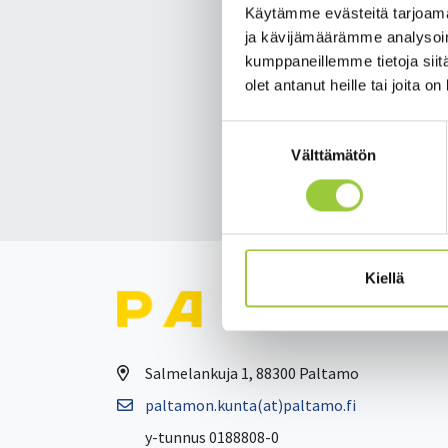
tar­tun­taa. Tes­te­jä on t
Käytämme evästeitä tarjoama
ja kävijämäärämme analysoim
Se­kä maa­kun­nal­li­ses­ti 
kumppaneillemme tietoja siitä
de­mian laa­je­ne­mi­ses­ta
olet antanut heille tai joita o
syy­tä vält­tää ja ol­la yh
Lue tiedote kokonaisu
Suostumuksen
Välttämätön
valinta
Takaisin uutisiin
Kiellä
Salmelankuja 1, 88300 Paltamo
paltamon.kunta(at)paltamo.fi
y-tunnus 0188808-0