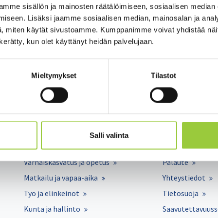
eh­ty noin 700. Ko­ro­na­vi­ruk­ses­ta ai­heu­tu­nei­ta kuo­le­man­ta­pauk­si
mme sisällön ja mainosten räätälöimiseen, sosiaalisen median
iseen. Lisäksi jaamme sosiaalisen median, mainosalan ja analy
et­tä val­ta­kun­nal­li­ses­ti epi­de­mia­ti­lan­ne on ra­joi­tus­toi­mien myö­t
, miten käytät sivustoamme. Kumppanimme voivat yhdistää näitä t
 ole viit­tei­tä. Ti­lan­teen rau­hoit­tu­mi­ses­ta huo­li­mat­ta so­siaa­li­si
n kerätty, kun olet käyttänyt heidän palvelujaan.
­tey­des­sä ter­vey­den­huol­toon mi­kä­li hen­gi­tys­tiein­fek­tion oi­rei­ta i
udessaan tästä:
https://sote.kainuu.fi/uutiset/kainuun-sote-pan
Mieltymykset
Tilastot
Salli valinta
Asuminen ja ympäristö
Lomakkeet
Varhaiskasvatus ja opetus
Palaute
Matkailu ja vapaa-aika
Yhteystiedot
Työ ja elinkeinot
Tietosuoja
Kunta ja hallinto
Saavutettavuuss