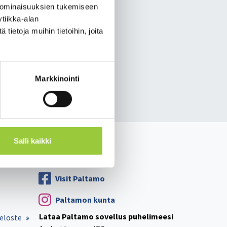
a Kai­nuus­sa ei ole.
 ominaisuuksien tukemiseen
tiikka-alan
ä va­kiin­tu­nut ei­kä epi­
ietoja muihin tietoihin, joita
a kon­tak­te­ja on edel­leen
l­me­nee.
demiatiedote-2342020
Markkinointi
Salli kaikki
Paltamon kunta
Visit Paltamo
Paltamon kunta
Lataa Paltamo sovellus puhelimeesi
eloste