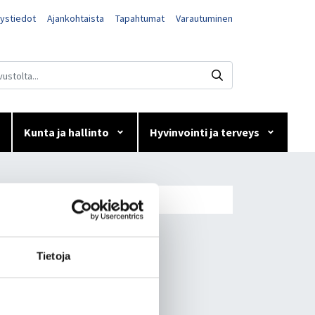
ystiedot
Ajankohtaista
Tapahtumat
Varautuminen
Kunta ja hallinto
Hyvinvointi ja terveys
Tietoja
to­det­tua ko­ro­na­vi­rus­