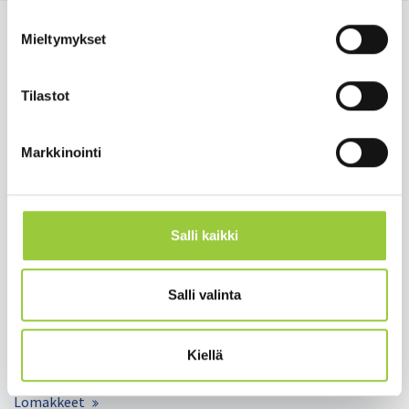
Mieltymykset
Tilastot
Salmelankuja 1, 88300 Paltamo
paltamon.kunta(at)paltamo.fi
Markkinointi
y-tunnus 0188808-0
Asuminen ja ympäristö
Varhaiskasvatus ja opetus
Salli kaikki
Matkailu ja vapaa-aika
Työ ja elinkeinot
Salli valinta
Kunta ja hallinto
Hyvinvointi ja terveys
Kiellä
Lomakkeet