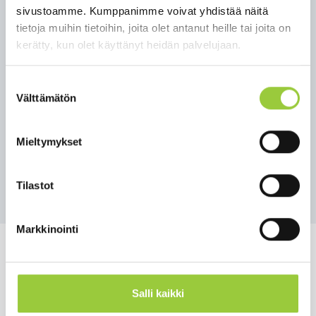
VID-19 tes­taa­misk­ri­tee­ris­tön täyt­tyes­sä. Tes­taa­
sivustoamme. Kumppanimme voivat yhdistää näitä
misk­ri­tee­ris­tön täyt­tyes­sä Kai­nuun SO­TE-kun­tayh­
tietoja muihin tietoihin, joita olet antanut heille tai joita on
ty­mä kom­pen­soi oman tes­ti­kus­tan­nuk­sen­sa suu­
kerätty, kun olet käyttänyt heidän palvelujaan.
ruu­den suo­raan tes­tin suo­rit­ta­jal­le. Kom­pen­saa­
tion suu­ruus al­kaen on 113,50€ alv 0% / tes­ti yli­me­
Suostumuksen
ne­vän osuu­den jää­des­sä it­se mak­set­ta­vak­si. Me­net­
Välttämätön
valinta
te­ly on voi­mas­sa tois­tai­sek­si.
Lue Kainuun soten tiedote 20.4.2020
Mieltymykset
kokonaisuudessaan
tästä.
Takaisin uutisiin
Tilastot
Markkinointi
Salli kaikki
Salmelankuja 1, 88300 Paltamo