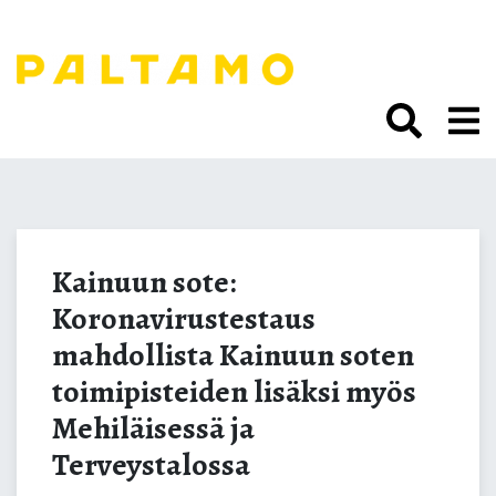
Siirry
sisältöön.
Kainuun sote:
Koronavirustestaus
Kainuun sote:
Koronavirustestaus
mahdollista Kainuun
mahdollista Kainuun soten
soten toimipisteiden
toimipisteiden lisäksi myös
Mehiläisessä ja
lisäksi myös Mehiläisessä
Terveystalossa