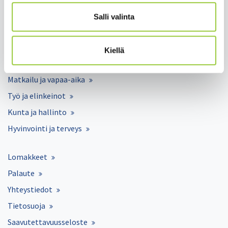
paltamon.kunta(at)paltamo.fi
Salli valinta
y-tunnus 0188808-0
Asuminen ja ympäristö
Kiellä
Varhaiskasvatus ja opetus
Matkailu ja vapaa-aika
Työ ja elinkeinot
Kunta ja hallinto
Hyvinvointi ja terveys
Lomakkeet
Palaute
Yhteystiedot
Tietosuoja
Saavutettavuusseloste