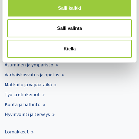
Salli kaikki
Salli valinta
Salmelankuja 1, 88300 Paltamo
paltamon.kunta(at)paltamo.fi
Kiellä
y-tunnus 0188808-0
Asuminen ja ympäristö
Varhaiskasvatus ja opetus
Matkailu ja vapaa-aika
Työ ja elinkeinot
Kunta ja hallinto
Hyvinvointi ja terveys
Lomakkeet