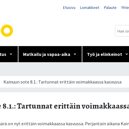
Etusivu
Lomakkeet
Palaute
Yhte
tus
Matkailu ja vapaa-aika
Työ ja elinkeinot
nat erittäin voimakkaassa k
Kainuun sote 8.1.: Tartunnat erittäin voimakkaassa kasvussa
 8.1.: Tartunnat erittäin voimakkaass
ä­rä on nyt erit­täin voi­mak­kaas­sa kas­vus­sa. Per­jan­tain ai­ka­na Kai­