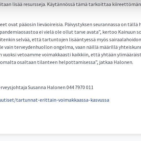
i­taan li­sää re­surs­se­ja. Käy­tän­nös­sä tä­mä tar­koit­taa kii­reet­tö­mä
­neet ovat pääo­sin lie­väoi­rei­sia. Päi­vys­tyk­sen seu­ran­nas­sa on täl­l
tä pan­de­miao­sas­toa ei vie­lä ole ol­lut tar­ve ava­ta”, ker­too Kai­nuun so
ten­kin sel­vää, et­tä tar­tun­to­jen li­sään­tyes­sä myös sai­raa­la­hoi­don
le vain ter­vey­den­huol­lon on­gel­ma, vaan näil­lä mää­ril­lä yh­teis­ku
 vuok­si ve­toam­me voi­mak­kaas­ti kaik­kiin, et­tä yh­tään yli­mää­räis­tä 
t omal­ta osal­taan ti­lan­teen hel­pot­ta­mi­ses­sa”, jat­kaa Ha­lo­nen.
 ter­veys­joh­ta­ja Su­san­na Ha­lo­nen 044 7970 011
/uutiset/tartunnat-erittain-voimakkaassa-kasvussa