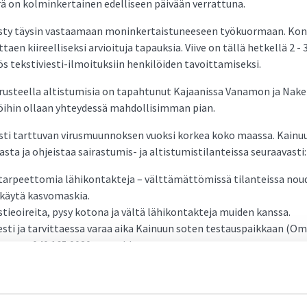
rä on kol­min­ker­tai­nen edel­li­seen päi­vään ver­rat­tu­na.
pys­ty täy­sin vas­taa­maan mo­nin­ker­tais­tu­nee­seen työ­kuor­maan. Kon
­taen kii­reel­li­sek­si ar­vioi­tu­ja ta­pauk­sia. Vii­ve on täl­lä het­kel­lä 2 - 
 teks­ti­vies­ti-il­moi­tuk­siin hen­ki­löi­den ta­voit­ta­mi­sek­si.
­rus­teel­la al­tis­tu­mi­sia on ta­pah­tu­nut Ka­jaa­nis­sa Va­na­mon ja Na­ker
­löi­hin ol­laan yh­tey­des­sä mah­dol­li­sim­man pian.
äs­ti tart­tu­van vi­rus­muun­nok­sen vuok­si kor­kea ko­ko maas­sa. Kai­n
s­ta ja oh­jeis­taa sai­ras­tu­mis- ja al­tis­tu­mis­ti­lan­teis­sa seu­raa­vas­ti:
ar­peet­to­mia lä­hi­kon­tak­te­ja – vält­tä­mät­tö­mis­sä ti­lan­teis­sa nou­d
a käy­tä kas­vo­mas­kia.
tieoi­rei­ta, py­sy ko­to­na ja väl­tä lä­hi­kon­tak­te­ja mui­den kans­sa.
tes­ti ja tar­vit­taes­sa va­raa ai­ka Kai­nuun so­ten tes­taus­paik­kaan (Om
me­ros­sa 040 165 0020 on ruuh­kaa.
t voi­mak­kai­ta ja esi­mer­kik­si on hen­gi­tys­vai­keuk­sia, tu­lee ot­taa yh
tai hä­tä­ti­lan­tees­sa 112.
ti­tu­lok­sen saa­neet voi­vat no­peut­taa tar­tun­nan­jäl­ji­tys­tä lis­taa­mal­