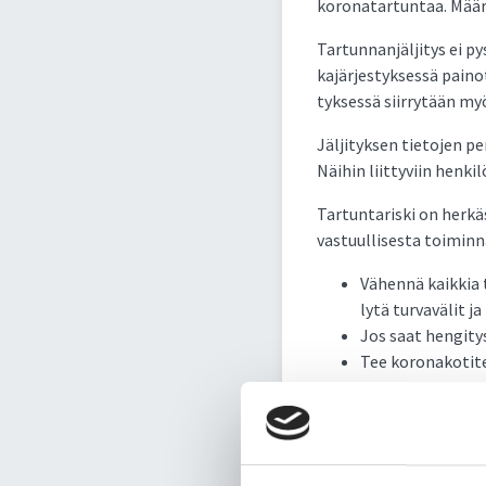
ko­ro­na­tar­tun­taa. Mää­
Tar­tun­nan­jäl­ji­tys ei 
ka­jär­jes­tyk­ses­sä pai­not
tyk­ses­sä siir­ry­tään myös
Jäl­ji­tyk­sen tie­to­jen pe
Näi­hin liit­ty­viin hen­ki
Tar­tun­ta­ris­ki on her­k
vas­tuul­li­ses­ta toi­min­na
Vä­hen­nä kaik­kia t
ly­tä tur­va­vä­lit j
Jos saat hen­gi­tys­
Tee ko­ro­na­ko­ti­
tia­jan­va­raus­nu­
Mi­kä­li oi­reet ova
nu­me­roon 116 117 
Po­si­tii­vi­sen tes­