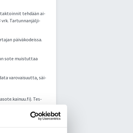
­tak­toin­nit teh­dään ai­
3 vrk. Tar­tun­nan­jäl­ji­
­ta­jan päi­vä­ko­deis­sa.
uun so­te muis­tut­taa
a­ta va­ro­vai­suut­ta, säi­
a­so­te.kai­nuu.fi). Tes­
­teyt­tä päi­vys­ty­sa­puun
la it­se kon­tak­te­ja ja yh­