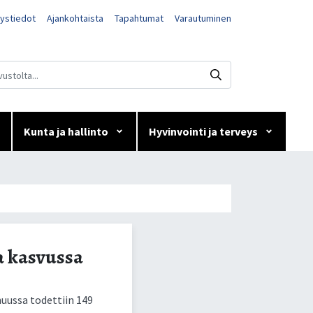
ystiedot
Ajankohtaista
Tapahtumat
Varautuminen
Kunta ja hallinto
Hyvinvointi ja terveys
asvussa
a kasvussa
nuus­sa to­det­tiin 149