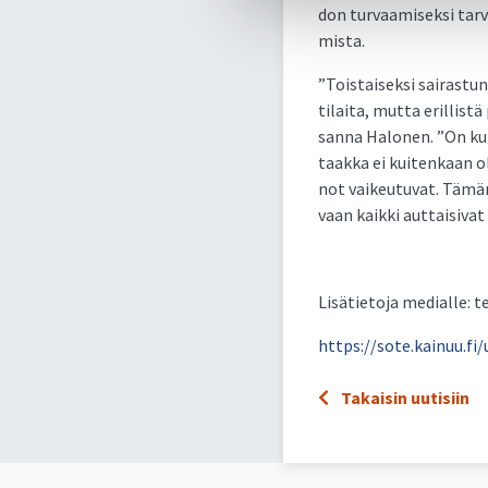
don tur­vaa­mi­sek­si tar­v
mis­ta.
”Tois­tai­sek­si sai­ras­tu
ti­lai­ta, mut­ta eril­lis­
san­na Ha­lo­nen. ”On kui­
taak­ka ei kui­ten­kaan o
not vai­keu­tu­vat. Tä­män
vaan kaik­ki aut­tai­si­va
Li­sä­tie­to­ja me­dial­le:
https://sote.kainuu.fi
Takaisin uutisiin