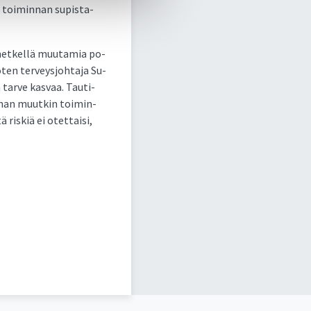
n toi­min­nan su­pis­ta­
ä het­kel­lä muu­ta­mia po­
­ten ter­veys­joh­ta­ja Su­
 tar­ve kas­vaa. Tau­ti­
n­nan muut­kin toi­min­
ris­kiä ei otet­tai­si,