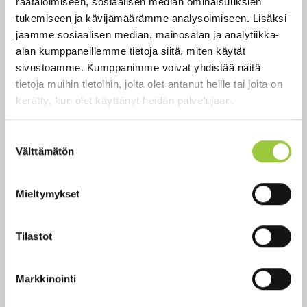
räätälöimiseen, sosiaalisen median ominaisuuksien
tukemiseen ja kävijämäärämme analysoimiseen. Lisäksi
jaamme sosiaalisen median, mainosalan ja analytiikka-
Kainuussa uusia koronatartuntoja
alan kumppaneillemme tietoja siitä, miten käytät
Alkuviikolla Kainuussa on todettu 16 uutta
sivustoamme. Kumppanimme voivat yhdistää näitä
tartuntaa.
tietoja muihin tietoihin, joita olet antanut heille tai joita on
kerätty, kun olet käyttänyt heidän palvelujaan.
Kainuussa ovat voimassa edelleen varotoimia
koskevat suositukset. Erityisesti
Suostumuksen
rokottamattomien tai vielä vajaan rokotussarjan
Välttämätön
valinta
saaneiden tulee noudattaa varovaisuutta.
Mieltymykset
Lisätiedot: Pandemiapäällikkö Olli-Pekka Koukkari
044 7974 668
Tilastot
Kainuun soten 6.10.2021 tiedote
Markkinointi
Takaisin uutisiin