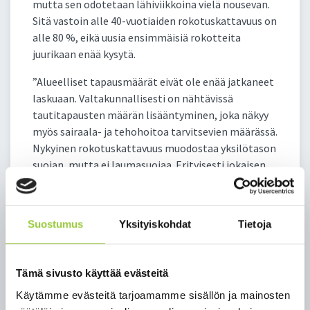
mutta sen odotetaan lähiviikkoina vielä nousevan.
Sitä vastoin alle 40-vuotiaiden rokotuskattavuus on
alle 80 %, eikä uusia ensimmäisiä rokotteita
juurikaan enää kysytä.
”Alueelliset tapausmäärät eivät ole enää jatkaneet
laskuaan. Valtakunnallisesti on nähtävissä
tautitapausten määrän lisääntyminen, joka näkyy
myös sairaala- ja tehohoitoa tarvitsevien määrässä.
Nykyinen rokotuskattavuus muodostaa yksilötason
suojan, mutta ei laumasuojaa. Erityisesti jokaisen
rokottamattoman riskiryhmään kuuluvan on oman
itsensä vuoksi syytä viivytyksettä rokottautua”,
muistuttaa Kainuun soten pandemiapäällikkö Olli-
Suostumus
Yksityiskohdat
Tietoja
Pekka Koukkari.
Koronarokotukset Kainuussa saa kuntien
Tämä sivusto käyttää evästeitä
rokotuspisteillä, joiden aukioloajat löytyvät
soten
verkkosivuilta
.
Käytämme evästeitä tarjoamamme sisällön ja mainosten