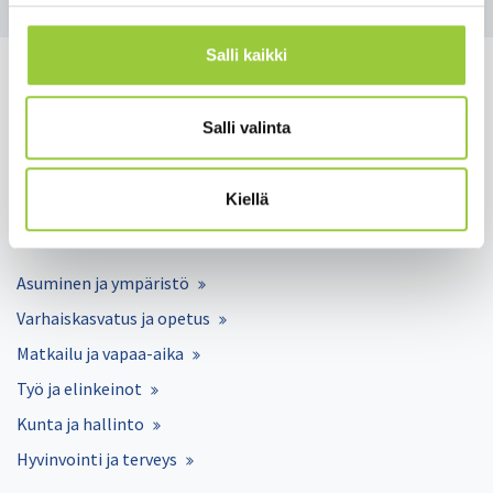
Salli kaikki
Salli valinta
Salmelankuja 1, 88300 Paltamo
paltamon.kunta(at)paltamo.fi
Kiellä
y-tunnus 0188808-0
Asuminen ja ympäristö
Varhaiskasvatus ja opetus
Matkailu ja vapaa-aika
Työ ja elinkeinot
Kunta ja hallinto
Hyvinvointi ja terveys