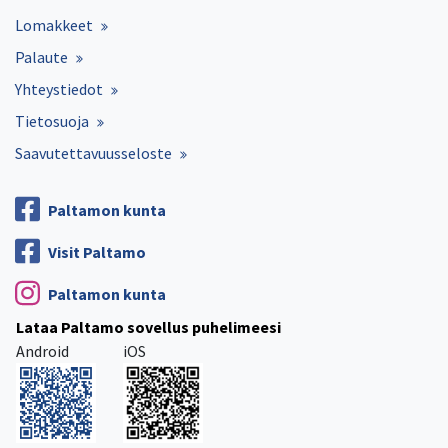
Lomakkeet
Palaute
Yhteystiedot
Tietosuoja
Saavutettavuusseloste
Paltamon kunta
Visit Paltamo
Paltamon kunta
Lataa Paltamo sovellus puhelimeesi
Android
iOS