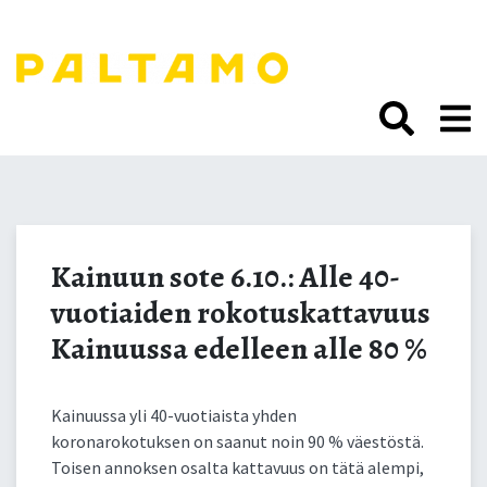
Siirry
sisältöön.
Kainuun sote 6.10.: Alle
40-vuotiaiden
Kainuun sote 6.10.: Alle 40-
vuotiaiden rokotuskattavuus
rokotuskattavuus
Kainuussa edelleen alle 80 %
Kainuussa edelleen alle
Kainuussa yli 40-vuotiaista yhden
80 %
koronarokotuksen on saanut noin 90 % väestöstä.
Toisen annoksen osalta kattavuus on tätä alempi,