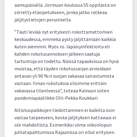
aamupäivällä. Jormuan koulussa 55 oppilasta on
siirretty etäopetukseen, jonka jatko ratkeaa
jäljitystietojen perusteella.
”Tauti leviää nyt erityisesti rokottamattomien
keskuudessa, emmekä pysty jäljittämään kaikkia
kuten aiemmin. Myös ns. läpäisyinfektioita eli
kahden rokotusannoksen jälkeen saatuja
tartuntoja on todettu. Näissä tapauksissa on hyvä
muistaa, että täyden rokotussarjan arvioidaan
antavan yli 90 %:n suojan vakavaa sairastumista
vastaan. Ilman rokotuksia olisimme erittäin
vakavassa tilanteessa”, toteaa Kainuun soten
pandemiapäällikkö Olli-Pekka Koukkari.
Altistuspaikkojen tiedottaminen ei kaikilta osin
vastaa tarpeeseen, koska jäljityksen kattavuus ei
ole mahdollista. Esimerkiksi viime viikonlopun
juhlatapahtumissa Kajaanissa on ollut erityisen