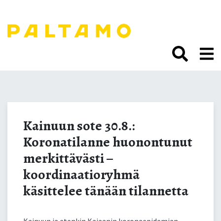
Siirry
sisältöön.
Kainuun sote 30.8.:
Koronatilanne
Kainuun sote 30.8.:
Koronatilanne huonontunut
huonontunut
merkittävästi –
merkittävästi –
koordinaatioryhmä
käsittelee tänään tilannetta
koordinaatioryhmä
Kainuun ja etenkin Kajaanin koronaepidemian