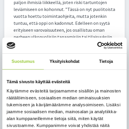
paljon ihmisiä liikkeellä, joten riski tartuntojen
leviämiseen on kohonnut. ”Tässä on nyt puolitoista
vuotta hoettu toimintaohjeita, mutta jotenkin
tuntuu, että oppi on kadonnut. Edelleen on syytä
erityiseen varovaisuuteen, jos osallistuu oman
perheen ulkopuolisiin tapaamisiin tai tilaisuuksiin.
Myös maskien käytön, etätöiden ja matkustamisen
osalta suositukset ovat edelleen voimassa”, jatkaa
Koukkari.
Suostumus
Yksityiskohdat
Tietoja
Aluehallintoviraston, Ely-keskuksen, THL:n ja
Kainuun soten edustajista koostuva Kainuun
Tämä sivusto käyttää evästeitä
koronakoordinaatioryhmä on koolla arvioimassa
maakunnan tilannetta tänään iltapäivällä. Kainuun
Käytämme evästeitä tarjoamamme sisällön ja mainosten
sote tiedottaa mahdollisista
räätälöimiseen, sosiaalisen median ominaisuuksien
kokoontumisrajoituksista tai uusista suosituksista
tukemiseen ja kävijämäärämme analysoimiseen. Lisäksi
kokouksen jälkeen.
jaamme sosiaalisen median, mainosalan ja analytiikka-
alan kumppaneillemme tietoja siitä, miten käytät
sivustoamme. Kumppanimme voivat yhdistää näitä