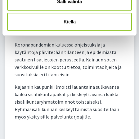
Salli valinta
saadaan riittävän korkealle.
Kiellä
Koronaohjeita tapahtumiin ja muihin tilanteisiin
Koronapandemian kuluessa ohjeistuksia ja
käytäntöjä päivitetään tilanteen ja epidemiasta
saatujen lisätietojen perusteella. Kainuun soten
verkkosivuille on koottu tietoa, toimintaohjeita ja
suosituksia eri tilanteisiin.
Kajaanin kaupunki ilmoitti lauantaina sulkevansa
kaikki sisäliikuntapaikat ja keskeyttävänsä kaikki
sisäliikuntaryhmätoiminnot toistaiseksi.
Ryhmäsisäliikunnan keskeyttämistä suositellaan
myös yksityisille palveluntarjoajille.