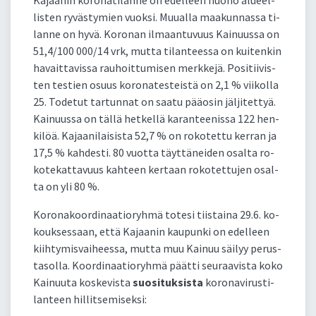
lis­ten ry­väs­ty­mien vuok­si. Muual­la maa­kun­nas­sa ti­
lan­ne on hy­vä. Ko­ro­nan il­maan­tu­vuus Kai­nuus­sa on
51,4/100 000/14 vrk, mut­ta ti­lan­tees­sa on kui­ten­kin
ha­vait­ta­vis­sa rau­hoit­tu­mi­sen merk­ke­jä. Po­si­tii­vis­
ten tes­tien osuus ko­ro­na­tes­teis­tä on 2,1 % vii­kol­la
25. To­de­tut tar­tun­nat on saa­tu pääo­sin jäl­ji­tet­tyä.
Kai­nuus­sa on täl­lä het­kel­lä ka­ran­tee­nis­sa 122 hen­
ki­löä. Ka­jaa­ni­lai­sis­ta 52,7 % on ro­ko­tet­tu ker­ran ja
17,5 % kah­des­ti. 80 vuot­ta täyt­tä­nei­den osal­ta ro­
ko­te­kat­ta­vuus kah­teen ker­taan ro­ko­tet­tu­jen osal­
ta on yli 80 %.
Ko­ro­na­koor­di­naa­tio­ryh­mä to­te­si tiis­tai­na 29.6. ko­
kouk­ses­saan, et­tä Ka­jaa­nin kau­pun­ki on edel­leen
kiih­ty­mis­vai­hees­sa, mut­ta muu Kai­nuu säi­lyy pe­rus­
ta­sol­la. Koor­di­naa­tio­ryh­mä päät­ti seu­raa­vis­ta ko­ko
Kai­nuu­ta kos­ke­vis­ta
suo­si­tuk­sis­ta
ko­ro­na­vi­rus­ti­
lan­teen hil­lit­se­mi­sek­si: