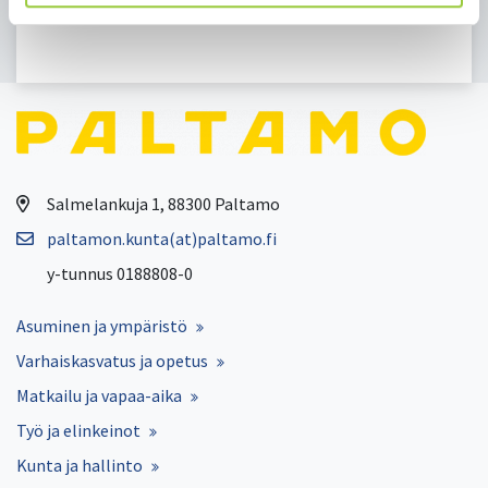
Takaisin uutisiin
Salmelankuja 1, 88300 Paltamo
paltamon.kunta(at)paltamo.fi
y-tunnus 0188808-0
Asuminen ja ympäristö
Varhaiskasvatus ja opetus
Matkailu ja vapaa-aika
Työ ja elinkeinot
Kunta ja hallinto