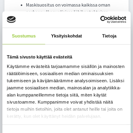
Mas­ki­suo­si­tus on voi­mas­sa kai­kis­sa oman
per­heen ul­ko­puo­li­sis­sa lä­hi­kon­tak­teis­sa
Hy­väs­tä kä­si­hy­gie­nias­ta huo­leh­ti­mi­nen
Lä­hi­kon­tak­tien vält­tä­mi­nen ja riit­tä­vän tur­
va­vä­lin pi­tä­mi­nen
Suostumus
Yksityiskohdat
Tietoja
Ka­jaa­niin suun­tau­tu­vaa mat­kai­lua ei suo­si­tel­
la, mi­kä­li sii­hen liit­tyy mat­ka­seu­rueen ul­ko­
puo­li­sia kon­tak­te­ja
Tämä sivusto käyttää evästeitä
Ka­jaa­nis­ta suun­tau­tu­vaa mat­kai­lua ei suo­si­
Käytämme evästeitä tarjoamamme sisällön ja mainosten
tel­la, mi­kä­li sii­hen liit­tyy mat­ka­seu­rueen ul­
räätälöimiseen, sosiaalisen median ominaisuuksien
ko­puo­li­sia kon­tak­te­ja
tukemiseen ja kävijämäärämme analysoimiseen. Lisäksi
Kai­nuun so­ten suo­si­tus on näi­den li­säk­si Ka­jaa­nin
jaamme sosiaalisen median, mainosalan ja analytiikka-
kau­pun­gin alueel­la, et­tä ylei­sö­ti­lai­suuk­sia jär­jes­
alan kumppaneillemme tietoja siitä, miten käytät
tet­täes­sä edel­ly­te­tään, et­tä asiak­kai­den ja toi­min­
sivustoamme. Kumppanimme voivat yhdistää näitä
taan osal­lis­tu­vien se­kä seu­ruei­den on to­sia­sial­li­ses­
tietoja muihin tietoihin, joita olet antanut heille tai joita on
ti mah­dol­lis­ta vält­tää lä­hi­kon­tak­ti toi­siin­sa ja tur­
kerätty, kun olet käyttänyt heidän palvelujaan.
val­li­suus voi­daan var­mis­taa nou­dat­taen ope­tus- ja
kult­tuu­ri­mi­nis­te­riön ja Ter­vey­den ja hy­vin­voin­nin
Suostumuksen