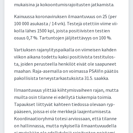
mu­kai­si­na ja ko­koon­tu­mis­ra­joi­tus­ten jat­ka­mis­ta.
Kai­nuus­sa ko­ro­na­vi­ruk­sen il­maan­tu­vuus on 25 (per
100 000 asu­kas­ta / 14 vrk). Tes­te­jä otet­tiin vii­me vii­
kol­la lä­hes 1500 kpl, jois­ta po­si­tii­vis­ten tes­tien
osuus 0,7 %. Tar­tun­to­jen jäl­ji­tet­tä­vyys on 100 %.
Var­tiuk­sen ra­ja­ny­li­tys­pai­kal­la on vii­mei­sen kah­den
vii­kon ai­ka­na to­det­tu kak­si po­si­tii­vis­ta tes­ti­tu­los­
ta, joi­den pe­rus­teel­la hen­ki­löt ei­vät ole saa­pu­neet
maa­han. Ra­ja-ase­mal­la on voi­mas­sa PSA­VIn pää­tös
pa­kol­li­sis­ta ter­veys­tar­kas­tuk­sis­ta 31.5. saak­ka.
Il­maan­tu­vuus ylit­tää kiih­ty­mis­vai­heen ra­jan, mut­ta
muil­ta osin ti­lan­ne ei edel­ly­tä tiu­kem­pia toi­mia.
Ta­pauk­set liit­ty­vät kah­teen tie­dos­sa ole­vaan ryp­
pää­seen, jois­sa ei ole merk­ke­jä laa­jen­tu­mi­ses­ta.
Koor­di­naa­tio­ryh­mä to­te­si ar­vios­saan, et­tä ti­lan­ne
on hal­lin­nas­sa, mut­ta ny­kyi­sel­lä il­maan­tu­vuu­del­la
ei myös­kään ole edel­ly­tyk­siä ra­joi­tus­ten pois­ta­mi­