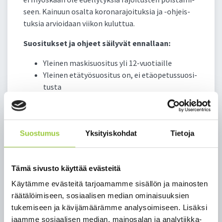
seen. Kai­nuun osal­ta ko­ro­na­ra­joi­tuk­sia ja -oh­jeis­
tuk­sia ar­vioi­daan vii­kon ku­lut­tua.
Suo­si­tuk­set ja oh­jeet säi­ly­vät en­nal­laan:
Ylei­nen mas­ki­suo­si­tus yli 12-vuo­tiail­le
Ylei­nen etä­työ­suo­si­tus on, ei etäo­pe­tus­suo­si­
tus­ta
Suo­si­tus vält­tää maa­kun­ta­ra­jat ylit­tä­vää
mat­kus­ta­mis­ta. Ul­ko­maan­mat­kai­lu tu­lee ra­
joit­taa vain vält­tä­mät­tö­mään
Suostumus
Yksityiskohdat
Tietoja
Al­le 12-v ryh­mä­toi­min­nas­sa ei ole ra­joi­tus­
suo­si­tuk­sia, 12–17-v suo­si­tel­laan enin­tään 20
hen­ki­lön ryh­miä ja ai­kui­sil­le yk­si­lö­har­ras­tuk­
Tämä sivusto käyttää evästeitä
sia ryh­mien si­jaan (ikäih­mis­ten ryh­mä­lii­kun­
ta­toi­min­ta ul­ko­ti­lois­sa tur­va­vä­le­jä nou­dat­
Käytämme evästeitä tarjoamamme sisällön ja mainosten
taen voi käyn­nis­tyä uu­del­leen)
räätälöimiseen, sosiaalisen median ominaisuuksien
Yk­si­tyis­ti­lai­suuk­sis­sa vah­va suo­si­tus nou­dat­
tukemiseen ja kävijämäärämme analysoimiseen. Lisäksi
taa tur­vae­täi­syyk­siä ja hy­gie­nia­käy­tän­tö­jä.
jaamme sosiaalisen median, mainosalan ja analytiikka-