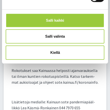
tus­kat­ta­vuus nou­see edel­leen hil­jal­leen myös en­
sim­mäi­sen ja toi­sen an­nok­sen osal­ta; näis­sä kas­vua
on noin 0,3 % vii­kos­sa.
Salli kaikki
Kol­man­nen ko­ro­na­ro­ko­tuk­sen on saa­nut yli 53 %
12 vuot­ta täyt­tä­neis­tä kai­nuu­lai­sis­ta. Al­le 50-vuo­
Salli valinta
tiail­la kol­meen ker­taan ro­ko­tet­tu­jen osuus pie­ne­
nee voi­mak­kaas­ti, esi­mer­kik­si 20 - 30 -vuo­tiais­ta
kol­mes­ti ro­ko­tet­tu­ja on vas­ta 10–20 %. Pe­rus­ter­
Kiellä
veil­le ai­kui­sil­le kol­mat­ta an­nos­ta suo­si­tel­laan nel­
jä kuu­kaut­ta toi­sen an­nok­sen jäl­keen.
Ro­ko­tuk­set saa Kai­nuus­sa hel­pos­ti ajan­va­rauk­sel­la
tai il­man kun­tien ro­ko­tus­pis­teil­lä. Kat­so tar­kem­
mat au­kio­loa­jat ja oh­jeet so­te.kai­nuu.fi/ko­ro­nain­fo.
Li­sä­tie­to­ja me­dial­le: Kai­nuun so­te pan­de­mia­pääl­
lik­kö Lea Käs­mä-Ron­kai­nen 044 7970 655