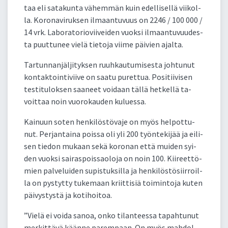
taa eli sa­ta­kun­ta vä­hem­män kuin edel­li­sel­lä vii­kol­
la. Ko­ro­na­vi­ruk­sen il­maan­tu­vuus on 2246 / 100 000 /
14 vrk. La­bo­ra­to­rio­vii­vei­den vuok­si il­maan­tu­vuu­des­
ta puut­tu­nee vie­lä tie­to­ja vii­me päi­vien ajal­ta.
Tar­tun­nan­jäl­ji­tyk­sen ruuh­kau­tu­mi­ses­ta joh­tu­nut
kon­tak­toin­ti­vii­ve on saa­tu pu­ret­tua. Po­si­tii­vi­sen
tes­ti­tu­lok­sen saa­neet voi­daan täl­lä het­kel­lä ta­
voit­taa noin vuo­ro­kau­den ku­lues­sa.
Kai­nuun so­ten hen­ki­lös­tö­va­je on myös hel­pot­tu­
nut. Per­jan­tai­na pois­sa oli yli 200 työn­te­ki­jää ja ei­li­
sen tie­don mu­kaan se­kä ko­ro­nan et­tä mui­den syi­
den vuok­si sai­ras­pois­sao­lo­ja on noin 100. Kii­reet­tö­
mien pal­ve­lui­den su­pis­tuk­sil­la ja hen­ki­lös­tö­siir­roil­
la on pys­tyt­ty tu­ke­maan kriit­ti­siä toi­min­to­ja ku­ten
päi­vys­tys­tä ja ko­ti­hoi­toa.
”Vie­lä ei voi­da sa­noa, on­ko ti­lan­tees­sa ta­pah­tu­nut
mer­kit­tä­vä kään­ne pa­rem­paan. On myös mah­dol­