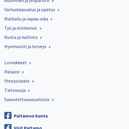
Asuminen ja ympäristö
Varhaiskasvatus ja opetus
Matkailu ja vapaa-aika
Työ ja elinkeinot
Kunta ja hallinto
Hyvinvointi ja terveys
Lomakkeet
Palaute
Yhteystiedot
Tietosuoja
Saavutettavuusseloste
Paltamon kunta
Visit Paltamo