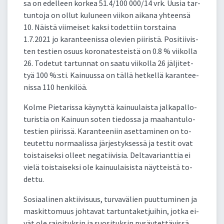
sa on edel­leen kor­kea 51.4/100 000/14 vrk. Uu­sia tar­
tun­to­ja on ol­lut ku­lu­neen vii­kon ai­ka­na yh­teen­sä
10. Näis­tä vii­mei­set kak­si to­det­tiin tors­tai­na
1.7.2021 jo ka­ran­tee­nis­sa ole­vien pii­ris­tä. Po­si­tii­vis­
ten tes­tien osuus ko­ro­na­tes­teis­tä on 0.8 % vii­kol­la
26. To­de­tut tar­tun­nat on saa­tu vii­kol­la 26 jäl­ji­tet­
tyä 100 %:sti. Kai­nuus­sa on täl­lä het­kel­lä ka­ran­tee­
nis­sa 110 hen­ki­löä.
Kol­me Pie­ta­ris­sa käy­nyt­tä kai­nuu­lais­ta jal­ka­pal­lo­
tu­ris­tia on Kai­nuun so­ten tie­dos­sa ja maa­han­tu­lo­
tes­tien pii­ris­sä. Ka­ran­tee­niin aset­ta­mi­nen on to­
teu­tet­tu nor­maa­lis­sa jär­jes­tyk­ses­sä ja tes­tit ovat
tois­tai­sek­si ol­leet ne­ga­tii­vi­sia. Del­ta­va­riant­tia ei
vie­lä tois­tai­sek­si ole kai­nuu­lai­sis­ta näyt­teis­tä to­
det­tu.
So­siaa­li­nen ak­tii­vi­suus, tur­va­vä­lien puut­tu­mi­nen ja
mas­kit­to­muus joh­ta­vat tar­tun­ta­ket­jui­hin, jot­ka ei­
vät ole ra­joi­tuk­sin ja suo­si­tuk­sin py­säy­tet­tä­vis­sä.