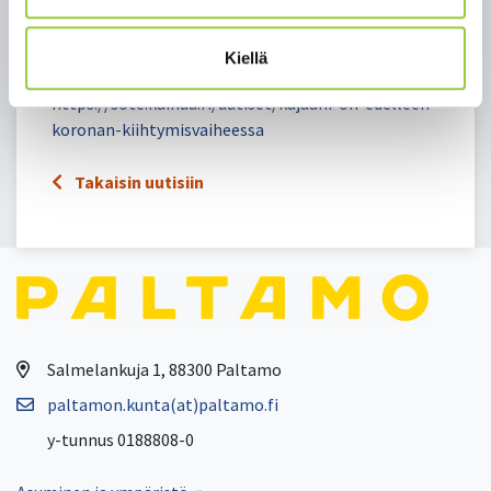
tin tu­los­ta tu­lee odot­taa ko­to­na. Ko­ro­na­vil­kun
käyt­töä suo­si­tel­laan edel­leen.
Kiellä
Kainuun soten tiedote 2.7.2021:
https://sote.kainuu.fi/uutiset/kajaani-on-edelleen-
koronan-kiihtymisvaiheessa
Takaisin uutisiin
Salmelankuja 1, 88300 Paltamo
paltamon.kunta(at)paltamo.fi
y-tunnus 0188808-0