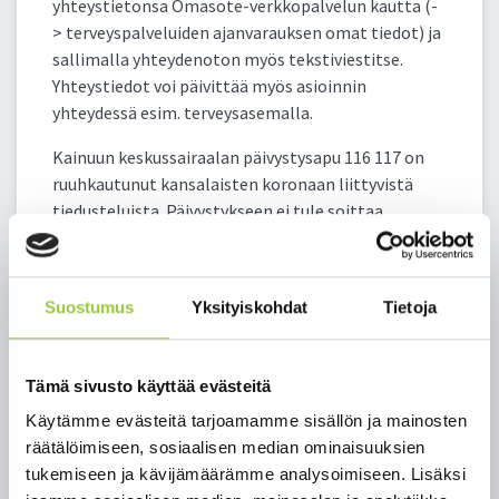
yhteystietonsa Omasote-verkkopalvelun kautta (-
> terveyspalveluiden ajanvarauksen omat tiedot) ja
sallimalla yhteydenoton myös tekstiviestitse.
Yhteystiedot voi päivittää myös asioinnin
yhteydessä esim. terveysasemalla.
Kainuun keskussairaalan päivystysapu 116 117 on
ruuhkautunut kansalaisten koronaan liittyvistä
tiedusteluista. Päivystykseen ei tule soittaa
tiedusteluita varten, vaan ottaa yhteyttä vain
mikäli tarvitsee kiireellistä hoidon tarpeen
arviointia tai päivystyshoitoa.
Suostumus
Yksityiskohdat
Tietoja
Kiireetöntä toimintaa joudutaan supistamaan
Koronatartunnat vaikuttavat sosiaali- ja
Tämä sivusto käyttää evästeitä
terveyspalveluissa tällä hetkellä erityisesti
Käytämme evästeitä tarjoamamme sisällön ja mainosten
henkilökunnan poissaoloihin. Sairaalahoidon tarve
räätälöimiseen, sosiaalisen median ominaisuuksien
on edelleen pieni; koronaoireiden vuoksi hoidossa
tukemiseen ja kävijämäärämme analysoimiseen. Lisäksi
on muutamia potilaita.