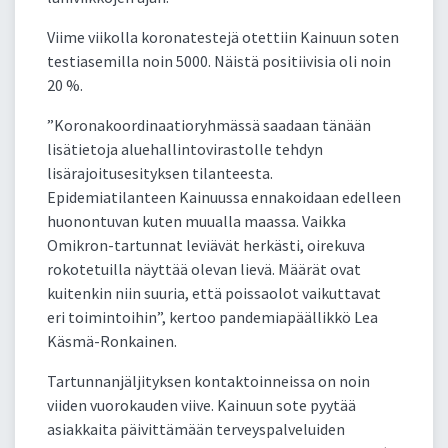
Viime viikolla koronatestejä otettiin Kainuun soten
testiasemilla noin 5000. Näistä positiivisia oli noin
20 %.
”Koronakoordinaatioryhmässä saadaan tänään
lisätietoja aluehallintovirastolle tehdyn
lisärajoitusesityksen tilanteesta.
Epidemiatilanteen Kainuussa ennakoidaan edelleen
huonontuvan kuten muualla maassa. Vaikka
Omikron-tartunnat leviävät herkästi, oirekuva
rokotetuilla näyttää olevan lievä. Määrät ovat
kuitenkin niin suuria, että poissaolot vaikuttavat
eri toimintoihin”, kertoo pandemiapäällikkö Lea
Käsmä-Ronkainen.
Tartunnanjäljityksen kontaktoinneissa on noin
viiden vuorokauden viive. Kainuun sote pyytää
asiakkaita päivittämään terveyspalveluiden