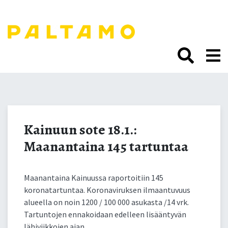
Siirry
sisältöön.
Kainuun sote 18.1.:
Maanantaina 145
Kainuun sote 18.1.:
Maanantaina 145 tartuntaa
tartuntaa
Maanantaina Kainuussa raportoitiin 145
koronatartuntaa. Koronaviruksen ilmaantuvuus
alueella on noin 1200 / 100 000 asukasta /14 vrk.
Tartuntojen ennakoidaan edelleen lisääntyvän
lähiviikkojen ajan.