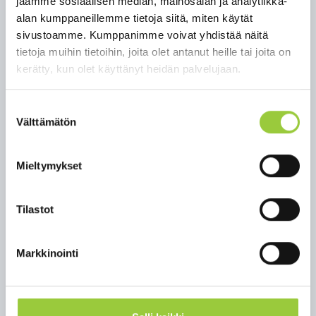
jaamme sosiaalisen median, mainosalan ja analytiikka-
alan kumppaneillemme tietoja siitä, miten käytät
Kiireetöntä laboratoriopalvelua on jouduttu
sivustoamme. Kumppanimme voivat yhdistää näitä
Kainuussa supistamaan useissa toimipisteissä.
tietoja muihin tietoihin, joita olet antanut heille tai joita on
Leikkaustoiminnan sekä kiireettömien
kerätty, kun olet käyttänyt heidän palvelujaan.
tutkimusten ja hoidon supistamiseen on
varauduttu ja alasajoon ryhdytään tarpeen
vaatiessa.
Suostumuksen
Välttämätön
valinta
Rokotuksia saatavilla – Kajaanin Kisatien
rokotuspiste suljetaan
Mieltymykset
Kolmannen koronarokotuksen on saanut puolet yli
12-vuotiaista kainuulaisista. Heikoin rokotesuoja
Tilastot
on edelleen alle 40-vuotiailla. Täysin ilman
koronarokotteita on edelleen tuhansia
kainuulaisia.
Markkinointi
Kajaanissa Kisatielle viime viikolla avattu
rokotuspiste suljetaan toistaiseksi huomisesta
alkaen, koska asiakasmäärät ovat jääneet