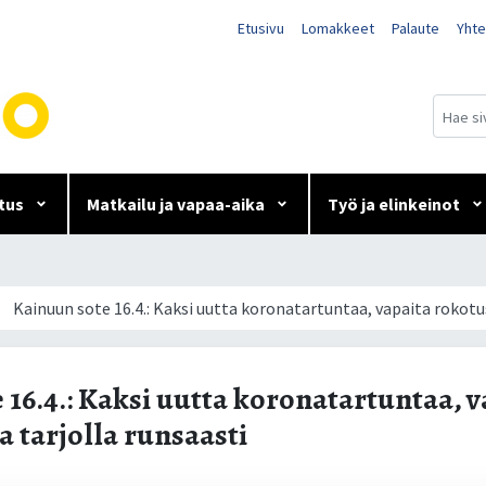
Etusivu
Lomakkeet
Palaute
Yhte
tus
Matkailu ja vapaa-aika
Työ ja elinkeinot
uutta koronatartuntaa, vapa
Kainuun sote 16.4.: Kaksi uutta koronatartuntaa, vapaita rokotus
aasti
16.4.: Kaksi uutta koronatartuntaa, v
 tarjolla runsaasti