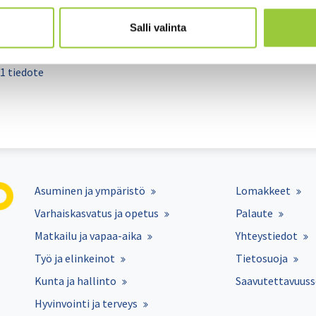
us tai Dow­nin oi­reyh­ty­mä
 ja -hoi­ta­ja, jo­ka asuu sa­mas­sa ta­lou­des­sa hoi­det­ta­van kans­sa
Salli valinta
tyy­pin 2 dia­be­tes (muu kuin nuo­ruus­tyy­pin dia­be­tes)
1 tiedote
Asuminen ja ympäristö
Lomakkeet
Varhaiskasvatus ja opetus
Palaute
Matkailu ja vapaa-aika
Yhteystiedot
Työ ja elinkeinot
Tietosuoja
Kunta ja hallinto
Saavutettavuuss
Hyvinvointi ja terveys