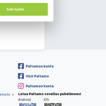
Salli kaikki
Paltamon kunta
Visit Paltamo
Paltamon kunta
Lataa Paltamo sovellus puhelimeesi
eloste
Android
iOS