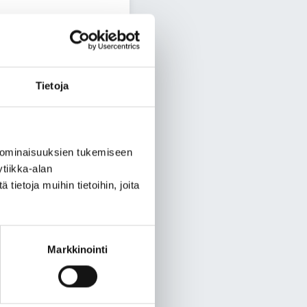
a ole­vil­la. Kai­nuu on
, mut­ta tar­tun­ta­ryp­
Tietoja
e­nä yö­nä klo 00 – 06. Mi­
­kuk­seen 112
 ominaisuuksien tukemiseen
tiikka-alan
ietoja muihin tietoihin, joita
Kan­nus­tam­me ri­peään
­tä tie­do­te­taan Kai­nuun
­sa.
Markkinointi
sai­raus vai­kea kroo­ni­