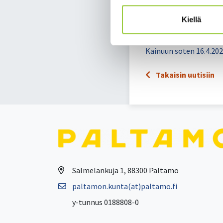
nen keuh­ko­sai­ra
omais­hoi­det­ta­va
Kiellä
lää­ke­hoi­toi­nen 
Kainuun soten 16.4.202
Takaisin uutisiin
Salmelankuja 1, 88300 Paltamo
paltamon.kunta(at)paltamo.fi
y-tunnus 0188808-0