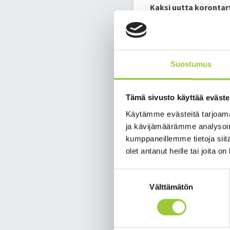
Kak­si uut­ta ko­ron­tar­
Ka­jaa­nis­sa on tors­tai­n
edel­leen epi­de­mian pe­r
päät ovat tie­dos­sa ja ra­
Suostumus
Päi­vys­ty­sa­vun ta­kai­
Päi­vys­ty­sa­vun ta­kai­si
Tämä sivusto käyttää eväste
kä­li et saa yh­teyt­tä tai
Käytämme evästeitä tarjoama
Ro­ko­tu­sai­ko­ja va­paa
ja kävijämäärämme analysoim
kumppaneillemme tietoja siitä
Ris­ki­ryh­mään 1 kuu­lu­v
olet antanut heille tai joita o
ajan­va­rauk­seen. Ro­ko­tu
so­ten verk­ko­si­vuil­la os
Suostumuksen
Välttämätön
valinta
Ris­ki­ryh­mä 1:
elin­siir­to- tai kan
hen­ki­löt, joil­la 