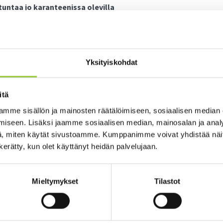
tun­taa jo ka­ran­tee­nis­sa ole­vil­la
a to­det­tu kak­si uut­ta ko­ro­na­tar­tun­taa jo en­nes­tään ka­ran­tee­nis­s
us­ta­sol­la. Il­maan­tu­vuus­lu­ku on nyt 22,2 (per (100 000 as / 14 vrk)
jat­tu­ja.
Yksityiskohdat
sin­soi­tos­sa kat­kos vii­kon­lop­pu­na
n­soit­to on pois­sa käy­tös­tä lauan­tain 17.4. ja sun­nun­tain 18.4. vä­li­s
itä
 pu­he­lu kat­keaa, soi­ta uu­des­taan. Hä­tä­ti­lan­tees­sa soi­ta hä­tä­kes
mme sisällön ja mainosten räätälöimiseen, sosiaalisen median
­na
iseen. Lisäksi jaamme sosiaalisen median, mainosalan ja analy
, miten käytät sivustoamme. Kumppanimme voivat yhdistää näitä t
il­le 1971 – 1957 syn­ty­neil­le on run­saas­ti va­pai­ta ro­ko­tu­sai­ko­ja. 
n kerätty, kun olet käyttänyt heidän palvelujaan.
k­sia laa­jen­ne­taan uu­siin ikä­ryh­miin en­si vii­kol­la. Ro­ko­tus­ryh­mis
oit­tees­sa: so­te.kai­nuu.fi/ko­ro­nain­fo se­kä vii­koit­tain Ko­ti-Ka­jaa­nis
Mieltymykset
Tilastot
­ta­so­lu­siir­to­po­ti­laat se­kä ak­tii­vi­hoi­dos­sa ole­vat syö­pä­po­ti­laat
on vai­kea puo­lus­tus­jär­jes­tel­män häi­riö, vai­kea kroo­ni­nen mu­nuais­