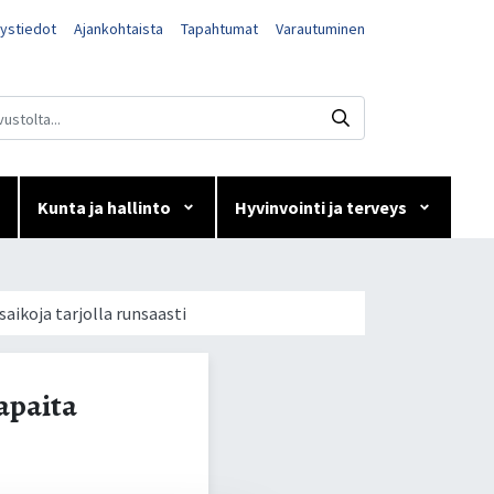
ystiedot
Ajankohtaista
Tapahtumat
Varautuminen
Kunta ja hallinto
Hyvinvointi ja terveys
ita
aikoja tarjolla runsaasti
apaita