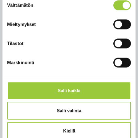
Välttämätön
tär­keää, et­tä kaik­ki 16-vuo­tiais­ta al­kaen ot­ta­vat
valinta
ro­kot­teen. Tu­lee kui­ten­kin muis­taa, et­tä se ei va­
pau­ta va­ro­toi­mien tai mää­räys­ten nou­dat­ta­mi­ses­
Mieltymykset
ta”, ko­ros­taa Tuo­mo Ero­la Kai­nuun so­tes­ta.
Ko­ro­na­vi­rus­tar­tun­nat ovat Suo­mes­sa kak­sin­ker­
Tilastot
tais­tu­neet edel­li­seen kah­den vii­kon seu­ran­ta­jak­
soon ver­rat­tu­na. Tar­tun­to­ja on eni­ten 20 - 29 -vuo­
Markkinointi
tiai­den ikä­ryh­mäs­sä. Noin puo­let Suo­men tar­tun­
nois­ta on pe­räi­sin ul­ko­mail­ta.
Ul­ko­maan mat­kai­lua har­kit­ta­va tark­kaan
Salli kaikki
Ul­ko­maan­mat­kai­lu tu­lee ra­joit­taa vain vält­tä­mät­
tö­mään, ei­kä esi­mer­kik­si Ve­nä­jäl­le mat­kus­ta­mis­ta
suo­si­tel­la lain­kaan.
Salli valinta
THL suo­sit­te­lee, et­tä myös al­le 16-vuo­tiaat nou­
dat­ta­vat mat­kal­ta pa­la­tes­saan sa­mo­ja oh­jei­ta kuin
Kiellä
ai­kui­set. Kon­tak­te­ja mui­hin kuin sa­mas­sa asun­nos­