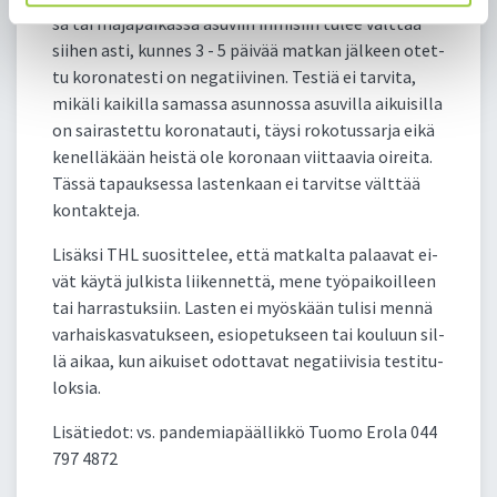
sa tai ma­ja­pai­kas­sa asu­viin ih­mi­siin tu­lee vält­tää
sii­hen as­ti, kun­nes 3 - 5 päi­vää mat­kan jäl­keen otet­
tu ko­ro­na­tes­ti on ne­ga­tii­vi­nen. Tes­tiä ei tar­vi­ta,
mi­kä­li kai­kil­la sa­mas­sa asun­nos­sa asu­vil­la ai­kui­sil­la
on sai­ras­tet­tu ko­ro­na­tau­ti, täy­si ro­ko­tus­sar­ja ei­kä
ke­nel­lä­kään heis­tä ole ko­ro­naan viit­taa­via oi­rei­ta.
Täs­sä ta­pauk­ses­sa las­ten­kaan ei tar­vit­se vält­tää
kon­tak­te­ja.
Li­säk­si THL suo­sit­te­lee, et­tä mat­kal­ta pa­laa­vat ei­
vät käy­tä jul­kis­ta lii­ken­net­tä, me­ne työ­pai­koil­leen
tai har­ras­tuk­siin. Las­ten ei myös­kään tu­li­si men­nä
var­hais­kas­va­tuk­seen, esio­pe­tuk­seen tai kou­luun sil­
lä ai­kaa, kun ai­kui­set odot­ta­vat ne­ga­tii­vi­sia tes­ti­tu­
lok­sia.
Li­sä­tie­dot: vs. pan­de­mia­pääl­lik­kö Tuo­mo Ero­la 044
797 4872