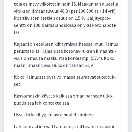
to­ja esiin­tyy vii­koit­tain noin 15. Maa­kun­nan alueel­la
vi­ruk­sen il­maan­tu­vuus 40,3 (per 100 000 as / 14 vrk).
Po­si­tii­vis­ten tes­tien osuus on 1,5 %. Jäl­ji­tysp­ro­
sent­ti on 100. Sai­raa­la­hoi­dos­sa on yk­si ko­ro­na­po­ti­
las.
Ka­jaa­ni on edel­leen kiih­ty­mis­vai­hees­sa, muu Kai­nuu
pe­rus­ta­sol­la. Ka­jaa­nis­sa ko­ro­na­vi­ruk­sen il­maan­tu­
vuus on muu­ta maa­kun­taa kor­keam­pi (57,4). Ko­ko
maan il­maan­tu­vuus­lu­ku on tä­nään 51,9.
Ko­ko Kai­nuus­sa ovat voi­mas­sa seu­raa­vat suo­si­tuk­
set:
Kas­vo­mas­kin käyt­tö kai­kis­sa oman per­heen ul­ko­
puo­li­sis­sa lä­hi­kon­tak­teis­sa
Hy­väs­tä kä­si­hy­gie­nias­ta huo­leh­ti­mi­nen
Lä­hi­kon­tak­tien vält­tä­mi­nen ja riit­tä­vän tur­va­vä­lin