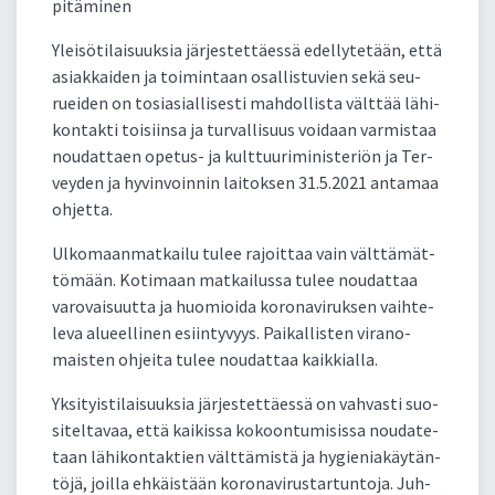
pi­tä­mi­nen
Ylei­sö­ti­lai­suuk­sia jär­jes­tet­täes­sä edel­ly­te­tään, et­tä
asiak­kai­den ja toi­min­taan osal­lis­tu­vien se­kä seu­
ruei­den on to­sia­sial­li­ses­ti mah­dol­lis­ta vält­tää lä­hi­
kon­tak­ti toi­siin­sa ja tur­val­li­suus voi­daan var­mis­taa
nou­dat­taen ope­tus- ja kult­tuu­ri­mi­nis­te­riön ja Ter­
vey­den ja hy­vin­voin­nin lai­tok­sen 31.5.2021 an­ta­maa
oh­jet­ta.
Ul­ko­maan­mat­kai­lu tu­lee ra­joit­taa vain vält­tä­mät­
tö­mään. Ko­ti­maan mat­kai­lus­sa tu­lee nou­dat­taa
va­ro­vai­suut­ta ja huo­mioi­da ko­ro­na­vi­ruk­sen vaih­te­
le­va alueel­li­nen esiin­ty­vyys. Pai­kal­lis­ten vi­ra­no­
mais­ten oh­jei­ta tu­lee nou­dat­taa kaik­kial­la.
Yk­si­tyis­ti­lai­suuk­sia jär­jes­tet­täes­sä on vah­vas­ti suo­
si­tel­ta­vaa, et­tä kai­kis­sa ko­koon­tu­mi­sis­sa nou­da­te­
taan lä­hi­kon­tak­tien vält­tä­mis­tä ja hy­gie­nia­käy­tän­
tö­jä, joil­la eh­käis­tään ko­ro­na­vi­rus­tar­tun­to­ja. Juh­