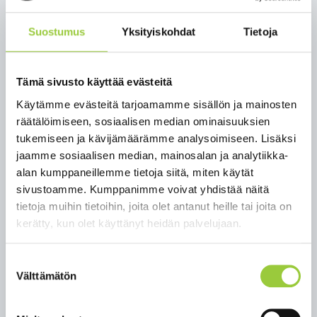
yhteensovittamista. Esimerkiksi alueen asukkaiden
ja vapaa-ajan asukkaiden palautteen kautta
Suostumus
Yksityiskohdat
Tietoja
saadaan kaavan valmisteluun sellaista paikallista
tietoa, jossa paikalliset ovat parhaita
asiantuntijoita. Tällaista paikallista tietoa ei ole
Tämä sivusto käyttää evästeitä
saatavilla valtakunnallisista tai muista vastaavista
Käytämme evästeitä tarjoamamme sisällön ja mainosten
tietolähteistä”, suunnittelujohtaja Sanna
räätälöimiseen, sosiaalisen median ominaisuuksien
Schroderus toteaa.
tukemiseen ja kävijämäärämme analysoimiseen. Lisäksi
Kainuussa maakuntakaavan valmisteluprosessi on
jaamme sosiaalisen median, mainosalan ja analytiikka-
parhaillaan luonnosvaiheessa.
alan kumppaneillemme tietoja siitä, miten käytät
Maakuntakaavaluonnos oli julkisesti nähtävillä
sivustoamme. Kumppanimme voivat yhdistää näitä
vuodenvaihteessa 2021–2022. Kaavaluonnoksesta
tietoja muihin tietoihin, joita olet antanut heille tai joita on
saatu palautteet käydään huolellisesti läpi ja niihin
kerätty, kun olet käyttänyt heidän palvelujaan.
laaditaan vastineet.
Suostumuksen
Luonnosvaiheen jälkeen prosessi etenee
Välttämätön
valinta
ehdotusvaiheeseen. Palautteen ja tarkentuvien
selvitysten perusteella valmistellaan