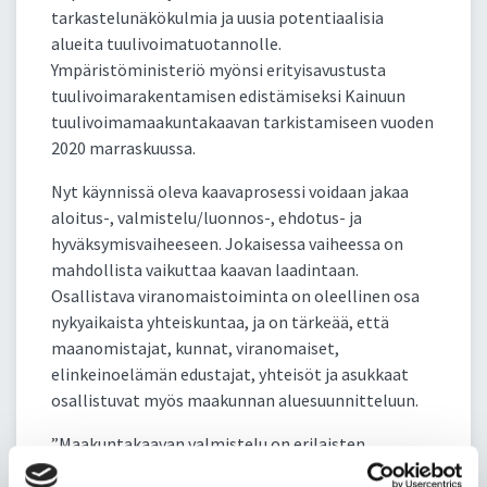
tarkastelunäkökulmia ja uusia potentiaalisia
alueita tuulivoimatuotannolle.
Ympäristöministeriö myönsi erityisavustusta
tuulivoimarakentamisen edistämiseksi Kainuun
tuulivoimamaakuntakaavan tarkistamiseen vuoden
2020 marraskuussa.
Nyt käynnissä oleva kaavaprosessi voidaan jakaa
aloitus-, valmistelu/luonnos-, ehdotus- ja
hyväksymisvaiheeseen. Jokaisessa vaiheessa on
mahdollista vaikuttaa kaavan laadintaan.
Osallistava viranomaistoiminta on oleellinen osa
nykyaikaista yhteiskuntaa, ja on tärkeää, että
maanomistajat, kunnat, viranomaiset,
elinkeinoelämän edustajat, yhteisöt ja asukkaat
osallistuvat myös maakunnan aluesuunnitteluun.
”Maakuntakaavan valmistelu on erilaisten
tavoitteiden ja maankäyttötarpeiden