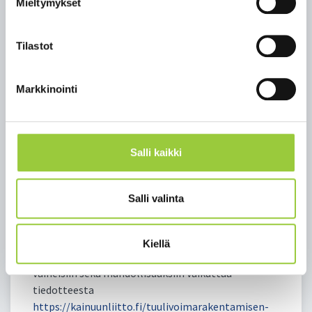
maakuntakaavaehdotus. Tavoitteena on, että
Mieltymykset
Kainuun tuulivoimamaakuntakaavan 2035
kaavaehdotus on julkisesti nähtävillä syksyllä 2022.
Tilastot
Nähtävillä olon aikana osalliset ja kunnan jäsenet
voivat antaa kaavaehdotuksesta palautetta.
Kaavaehdotuksesta pyydetään tarpeelliset
Markkinointi
lausunnot viranomaisilta ja yhteisöiltä sekä
pidetään viranomaisneuvottelu ennen
kaavaehdotuksen nähtäville asettamista.
Salli kaikki
Valmisteluprosessin viimeinen vaihe on
hyväksymisvaihe. Maakuntakaavan hyväksyy
maakuntavaltuusto. Kainuussa tavoitteena on, että
Salli valinta
uusi maakuntakaava on hyväksymiskäsittelyssä
loppuvuonna 2022 tai viimeistään keväällä 2023.
Kiellä
Voit tutustua tarkemmin kaavaprosessin eri
vaiheisiin sekä mahdollisuuksiin vaikuttaa
tiedotteesta
https://kainuunliitto.fi/tuulivoimarakentamisen-