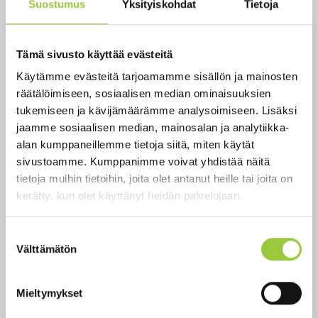
Suostumus
Yksityiskohdat
Tietoja
sen osia, on siir­ryt­tä­vä tur­val­li­sen mat­kan
pää­hän (vä­hin­tään 150 met­riä) ja soi­tet­ta­va
hä­tä­kes­kuk­seen 112.
Tämä sivusto käyttää evästeitä
Mi­kä­li vi­ra­no­mai­nen on an­ta­nut vaa­ra­tie­dot­
teen mah­dol­li­ses­ti vaa­ral­li­ses­ta il­ma-aluk­
Käytämme evästeitä tarjoamamme sisällön ja mainosten
ses­ta, ke­ho­te­taan siir­ty­mään si­sä­ti­loi­hin tai
räätälöimiseen, sosiaalisen median ominaisuuksien
mah­dol­li­sim­man suo­jai­seen paik­kaan.
tukemiseen ja kävijämäärämme analysoimiseen. Lisäksi
jaamme sosiaalisen median, mainosalan ja analytiikka-
Väes­tön va­roit­ta­mi­ses­ta vas­taa toi­mi­val­tai­nen vi­
alan kumppaneillemme tietoja siitä, miten käytät
ra­no­mai­nen. Uh­kaa­vas­ta vaa­ras­ta voi­daan va­roit­
sivustoamme. Kumppanimme voivat yhdistää näitä
taa vaa­ra­tie­dot­teel­la ja/tai väes­tö­hä­lyt­ti­mil­lä.
tietoja muihin tietoihin, joita olet antanut heille tai joita on
Vaa­ra­tie­do­te jul­kais­taan ra­dios­sa ja 112 Suo­mi -so­
kerätty, kun olet käyttänyt heidän palvelujaan.
vel­luk­ses­sa se­kä tar­vit­taes­sa myös te­le­vi­sios­sa.
Mi­kä­li saa vaa­ra­tie­dot­teen tai kuu­lee ylei­sen vaa­ra­
Suostumuksen
Välttämätön
mer­kin, on suo­jau­dut­ta­va si­säl­le. Ylei­nen vaa­ra­
valinta
merk­ki on mi­nuu­tin mit­tai­nen nou­se­va ja las­ke­va
ää­ni tai kuu­lut­ta­mal­la an­net­tu va­roi­tus.
Mieltymykset
Li­sä­tie­to­ja tar­kem­mis­ta oh­jeis­ta on saa­ta­vil­la