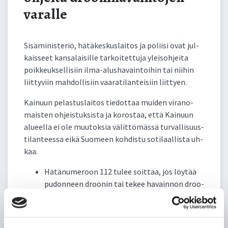
varalle
Si­sä­mi­nis­te­riö, hä­tä­kes­kus­lai­tos ja po­lii­si ovat jul­
kais­seet kan­sa­lai­sil­le tar­koi­tet­tu­ja ylei­soh­jei­ta
poik­keuk­sel­li­siin il­ma-alus­ha­vain­toi­hin tai nii­hin
liit­ty­viin mah­dol­li­siin vaa­ra­ti­lan­tei­siin liit­tyen.
Kai­nuun pe­las­tus­lai­tos tie­dot­taa mui­den vi­ra­no­
mais­ten oh­jeis­tuk­sis­ta ja ko­ros­taa, et­tä Kai­nuun
alueel­la ei ole muu­tok­sia vä­lit­tö­mäs­sä tur­val­li­suus­
ti­lan­tees­sa ei­kä Suo­meen koh­dis­tu so­ti­laal­lis­ta uh­
kaa.
Hä­tä­nu­me­roon 112 tu­lee soit­taa, jos löy­tää
pu­don­neen droo­nin tai te­kee ha­vain­non droo­
nis­ta alueil­la, joil­la len­nät­tä­mi­nen on kiel­let­
ty.
Jos löy­tää maas­ta epäi­lyt­tä­vän droo­nin tai