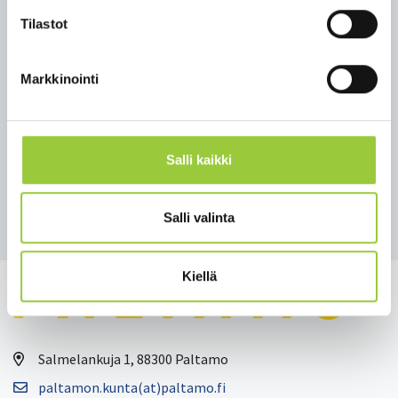
verk­ko­si­vuil­ta pe­las­tus­toi­mi.fi ja in­ter­min.fi.
Tilastot
Droo­niuh­ka | Pe­las­tus­toi­mi
Markkinointi
Vi­ra­no­mais­ten oh­jei­ta droo­ni­ha­vain­to­jen va­ral­le -
Si­sä­mi­nis­te­riö
Lisätietoja medialle: Kainuun pelastusjohtaja Juha
Salli kaikki
Saario (040 671 9000)
Takaisin uutisiin
Salli valinta
Kiellä
Salmelankuja 1, 88300 Paltamo
paltamon.kunta(at)paltamo.fi