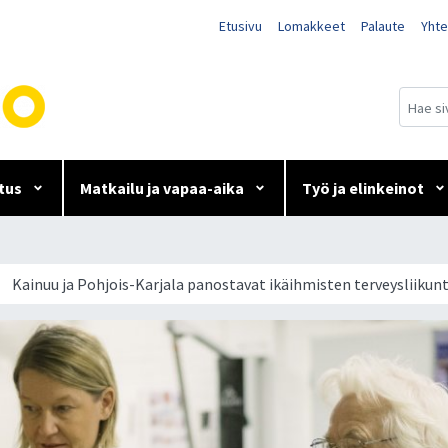
Etusivu
Lomakkeet
Palaute
Yhte
tus
Matkailu ja vapaa-aika
Työ ja elinkeinot
 panostavat ikäihmisten ter
Kainuu ja Pohjois-Karjala panostavat ikäihmisten terveysliiku
elma alkaa