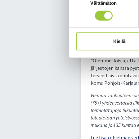
Välttämätön
valinta
Tavoitteena on löytää t
tasapainosisältöistä r
”Voimaa vanhuuteen -oh
kainuulaisten toiminta
hyvinvoinnissa, ja siin
Kiellä
Mari Käyhkö Kainuun hy
”Olemme iloisia, että
järjestöjen kanssa pys
terveellisistä elintav
Komu Pohjois-Karjalan 
Voimaa vanhuuteen -ohj
(75+) yhdenvertaisia li
toimintatapoja liikunta
toteutetaan yhteistyössä
mukana jo 135 kuntaa e
Lue lisää ohjelman verk