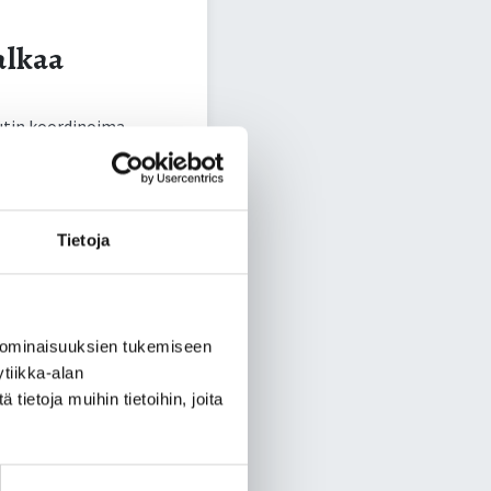
alkaa
uutin koordinoima,
 osallisuutta ja
 tavoitteena on
Tietoja
ja ulkoilusta.
 Työn keskiössä on
lueella.
 ominaisuuksien tukemiseen
sille alueille," sanoo
tiikka-alan
n ja Pohjois-Karjalan
ietoja muihin tietoihin, joita
tämiseksi.”
invointialueille muun
ateriaaleja.