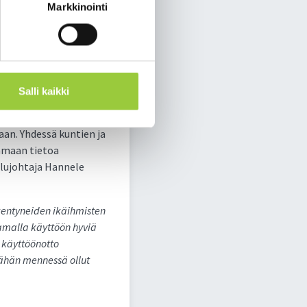
Markkinointi
tarkoitettua voima- ja
mintaa.
ääntyvien
inen merkitys
toimialuejohtaja Kaisa-
Salli kaikki
an. Yhdessä kuntien ja
kamaan tietoa
elujohtaja Hannele
kentyneiden ikäihmisten
tamalla käyttöön hyviä
 käyttöönotto
 tähän mennessä ollut