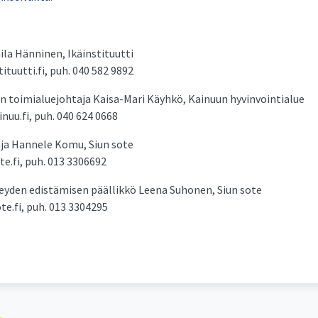
ila Hänninen, Ikäinstituutti
tuutti.fi, puh. 040 582 9892
n toimialuejohtaja Kaisa-Mari Käyhkö, Kainuun hyvinvointialue
uu.fi, puh. 040 624 0668
aja Hannele Komu, Siun sote
.fi, puh. 013 3306692
rveyden edistämisen päällikkö Leena Suhonen, Siun sote
e.fi, puh. 013 3304295