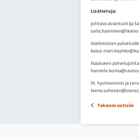
Lisätietoja:
johtava asiantuntija Sa
saila.hanninen@ikainsti
Ikäihmisten palveluide
kaisa-mari.kayhko@kain
Ikäalueen palvelujoht
hannele.komu@siunsote
Vt. hyvinvoinnin ja te
leena.suhonen@siunsot
Takaisin uutisiin