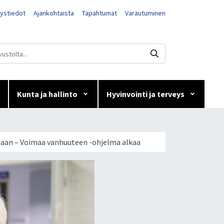
ystiedot
Ajankohtaista
Tapahtumat
Varautuminen
Kunta ja hallinto
Hyvinvointi ja terveys
veysliikuntaan
ntaan – Voimaa vanhuuteen -ohjelma alkaa