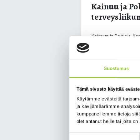
Kainuu ja Po
terveysliiku
Kainuun ja Pohjois-Kar
kolmivuotinen Voimaa v
itsenäistä selviytymist
Voimaa vanhuuteen -oh
Suostumus
kehittää ja jalkauttaa
Ohjelma toteutetaan yh
Tämä sivusto käyttää eväste
rakentaa sujuva palvelu
Käytämme evästeitä tarjoama
"On hienoa nähdä, että
ja kävijämäärämme analysoim
Ikäinstituutin toiminn
kumppaneillemme tietoja siitä
hyvinvointialueiden ka
olet antanut heille tai joita o
Seuraavien kolmen vuod
Suostumuksen
muassa koulutuksia, ku