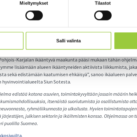
Mieltymykset
Tilastot
erveytensä kannalta liian vähän liikkuvat iäkkäät ja lisätä heille 
yhmäliikuntaa, liikuntaneuvontaa, ulkoilua ja vertaisohjattua toi
jelma vahvistaa alueellista yhteistyötä, jonka avulla tuemme ik
kykyä yhdessä kuntien ja järjestöjen kanssa. Liikunnalla on keske
ä pienetkin teot ovat tärkeitä,” korostaa ikäihmisten palveluiden 
Salli valinta
vinvointialueelta.
 Pohjois-Karjalan ikääntyvä maakunta pääsi mukaan tähän ohjelma
tymme lisäämään alueen ikääntyneiden aktiivista liikkumista, ja
oista sekä edistämään kaatumisen ehkäisyä”, sanoo ikäalueen palv
hyvinvointialueelta Siun Sotesta.
elma edistää kotona asuvien, toimintakyvyltään jossain määrin hei
ikkumismahdollisuuksia, itsenäistä suoriutumista ja osallistumista ot
neuvonnasta, ryhmäliikunnasta ja ulkoilusta. Hyvien toimintatapojen
 järjestöjen, julkisen sektorin ja ikäihmisten kanssa. Ohjelmassa on
ri puolilla Suomea.
kosivuilta.