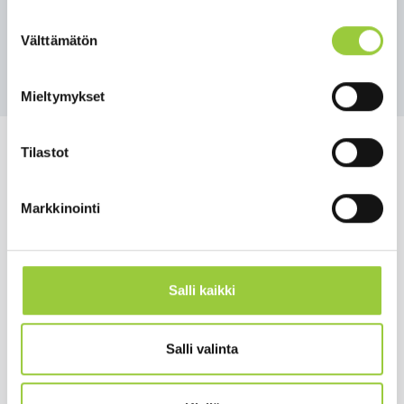
maria.popponen@paltamo.fi tai 044 7500 998
Suostumuksen
Välttämätön
valinta
Takaisin uutisiin
Mieltymykset
Tilastot
Markkinointi
Salmelankuja 1, 88300 Paltamo
paltamon.kunta(at)paltamo.fi
y-tunnus 0188808-0
Salli kaikki
Asuminen ja ympäristö
Varhaiskasvatus ja opetus
Salli valinta
Matkailu ja vapaa-aika
Työ ja elinkeinot