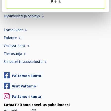
Kiellä
Kunta ja hallinto
Hyvinvointi ja terveys
Lomakkeet
Palaute
Yhteystiedot
Tietosuoja
Saavutettavuusseloste
Paltamon kunta
Visit Paltamo
Paltamon kunta
Lataa Paltamo sovellus puhelimeesi
Android
iOS