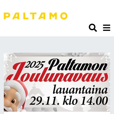
Siirry
sisältöön.
Joulunavaus lauantaina
29.11. kello 14 alkaen