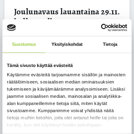
Joulunavaus lauantaina 29.11.
kello 14 alkaen
Paltamon kunta ja Paltamon yrittäjät järjestävät
Suostumus
Yksityiskohdat
Tietoja
Eino Leinon puistossa joulunavaustapahtuman
lauantaina 29.11. kello 14 alkaen. Esiintymässä
Valto-tonttu, lisäksi tarjolla MLL Paltamon
Tämä sivusto käyttää evästeitä
järjestämää joulutekemistä lapsille sekä kunnan ja
Käytämme evästeitä tarjoamamme sisällön ja mainosten
yrittäjien tarjoamat joulutortut ja glögit.
räätälöimiseen, sosiaalisen median ominaisuuksien
Tervetuloa kokemaan yhdessä joulun taikaa! Vapaa
tukemiseen ja kävijämäärämme analysoimiseen. Lisäksi
pääsy!
jaamme sosiaalisen median, mainosalan ja analytiikka-
alan kumppaneillemme tietoja siitä, miten käytät
Tapahtumaa ovat järjestämässä Paltamon kunta,
sivustoamme. Kumppanimme voivat yhdistää näitä
Paltamon yrittäjät, MLL Paltamo sekä OP Kainuu.
tietoja muihin tietoihin, joita olet antanut heille tai joita on
kerätty, kun olet käyttänyt heidän palvelujaan.
Lisätietoa:
Maria Pöppönen, viestintäsuunnittelija