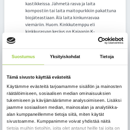
kastikkeissa. Jähmetä rasva ja laita
kompostiin tai laita maitopurkkiin pakattuna
biojäteastiaan. Älä laita kinkunrasvaa
viemäriin. Huom. Kinkkutemppu eli
kinkkurasvan keräys on Kajaanin K-
Citymarketin P-alueella 18.12.2023 – 7.1.2024.
Kinkkurasvat voit viedä sinne kartonkitölkkiin
pakattuna.
Suostumus
Yksityiskohdat
Tietoja
Kynttilät ja tuikkujen metallikuoret -
Steariini, kynttilänpätkät ja hautakynttilät
sekajätteeseen. Lajittele metalliosat ja
Tämä sivusto käyttää evästeitä
tuikkukuoret metallinkeräykseen.
Käytämme evästeitä tarjoamamme sisällön ja mainosten
Lahjakassit - Sekajäte energiaksi. Säilytä
räätälöimiseen, sosiaalisen median ominaisuuksien
ehjät lahjakassit uuteen käyttöön.
tukemiseen ja kävijämäärämme analysoimiseen. Lisäksi
Lahjanauhat ja lahjapaperit - Sekajäte
jaamme sosiaalisen median, mainosalan ja analytiikka-
energiaksi
alan kumppaneillemme tietoja siitä, miten käytät
Paristot - Myyntipisteisiin. Teippaa paristojen
sivustoamme. Kumppanimme voivat yhdistää näitä
navat piiloon.
tietoja muihin tietoihin, joita olet antanut heille tai joita on
Sähköiset jouluvalot - Myyntipisteisiin,