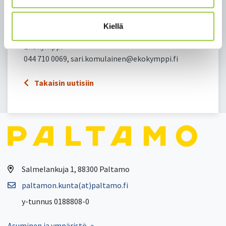
Lisätietoa:
Sari Komulainen
Kiellä
neuvoja-tiedottaja
Ekokymppi
044 710 0069, sari.komulainen@ekokymppi.fi
Takaisin uutisiin
Salmelankuja 1, 88300 Paltamo
paltamon.kunta(at)paltamo.fi
y-tunnus 0188808-0
Asuminen ja ympäristö