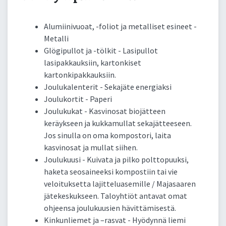
Alumiinivuoat, -foliot ja metalliset esineet -
Metalli
Glögipullot ja -tölkit - Lasipullot
lasipakkauksiin, kartonkiset
kartonkipakkauksiin.
Joulukalenterit - Sekajäte energiaksi
Joulukortit - Paperi
Joulukukat - Kasvinosat biojätteen
keräykseen ja kukkamullat sekajätteeseen.
Jos sinulla on oma kompostori, laita
kasvinosat ja mullat siihen.
Joulukuusi - Kuivata ja pilko polttopuuksi,
haketa seosaineeksi kompostiin tai vie
veloituksetta lajitteluasemille / Majasaaren
jätekeskukseen. Taloyhtiöt antavat omat
ohjeensa joulukuusien hävittämisestä.
Kinkunliemet ja –rasvat - Hyödynnä liemi