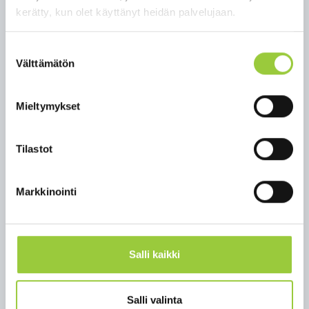
kerätty, kun olet käyttänyt heidän palvelujaan.
Entrinkiin tai lajitteluasemalle
Uudenvuoden tinat - Vaarallinen jäte
Suostumuksen
Vältä joulun ikävä kääntöpuoli eli pursuavat
Välttämätön
valinta
roskikset. Anna lahjasi ilman ylenpalttisia kääreitä
ja lahjanaruja. Käytä esimerkiksi kangasta tai
Mieltymykset
lahjapussia kestokääreenä. Suosi aineettomia
lahjoja ja anna joululahjaksi vaikkapa
lastenhoitoapua, asiointiapua ikäihmiselle,
Tilastot
lumitöitä tai pihanhoitoa. Myös lahjakortti
kampaamoon, kauneushoitolaan, hierojalle tai
jalkahoitoon ilahduttaa varmasti. Ole tarkkana
Markkinointi
ruokaostoksilla ja hanki vain tarvittava määrä
ruokaa. Jos jouluaterioilta jää ruokaa, pakasta se
myöhemmin syötäväksi tai tee riperuokaa.
Salli kaikki
Ekokymppi kiittää kuluneesta vuodesta ja toivottaa
hyvää ja lämminhenkistä joulua!
Salli valinta