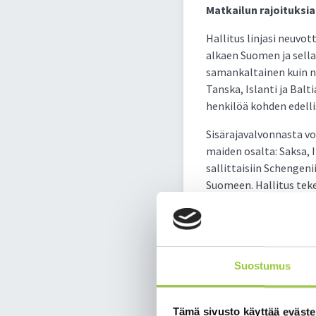
Matkailun rajoituksi
Hallitus linjasi neuvo
alkaen Suomen ja sella
samankaltainen kuin nii
Tanska, Islanti ja Balt
henkilöä kohden edelli
Sisärajavalvonnasta vo
maiden osalta: Saksa, It
sallittaisiin Schenge
Suomeen. Hallitus teke
mennessä ja päivittää 
Valtioneuvosto päättää
Epidemiologiseen arvio
Suostumus
sekä Alankomaiden, Bel
tasavallan välillä, huv
Tämä sivusto käyttää eväste