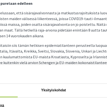
a puretaan edelleen
ttelussaan, että sisärajavalvonnasta ja matkustusrajoituksista luo
isten maiden välisessä liikenteessä, joissa COVID19-tauti-ilmaan
ssä maissa, joiden osalta sisärajavalvonta on jo poistettu. Näitä
ian maat. Tällä hetkellä raja-arvona pidetään enintään 8 uutta ta
sen 14 vuorokauden aikana.
itaisiin siis tämän hetkisen epidemiatilanteen perusteella luopu
alia, Itävalta, Kreikka, Sveitsi, Slovakia, Slovenia, Unkari ja Liecht
niin kuulumattomista EU-maista Kroatiasta, Kyproselta ja Irlann
e kuitenkin vielä arvion Schengen ja EU-maiden kokonaistilantee
listauksen maista ajankohtaisen epidemiatilanteen pohjalta.
 asiasta yleisistunnossaan viimeistään 10. heinäkuuta 2020.
on perustuen sisärajavalvonta ja matkustusrajoitukset jatkuisiv
Yksityiskohdat
gian, Espanjan, Luxemburgin, Maltan, Portugalin, Puolan, Ranska
ialusliikennettä lukuun ottamatta.
itä