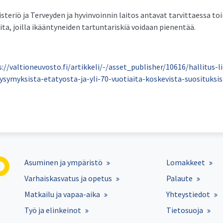
isteriö ja Terveyden ja hyvinvoinnin laitos antavat tarvittaessa to
ita, joilla ikääntyneiden tartuntariskiä voidaan pienentää.
://valtioneuvosto.fi/artikkeli/-/asset_publisher/10616/hallitus-li
symyksista-etatyosta-ja-yli-70-vuotiaita-koskevista-suosituksis
Asuminen ja ympäristö
Lomakkeet
Varhaiskasvatus ja opetus
Palaute
Matkailu ja vapaa-aika
Yhteystiedot
Työ ja elinkeinot
Tietosuoja