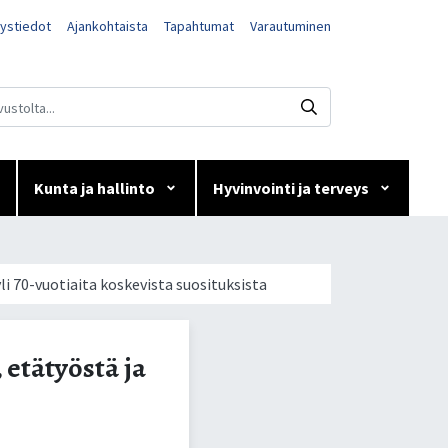
ystiedot
Ajankohtaista
Tapahtumat
Varautuminen
Kunta ja hallinto
Hyvinvointi ja terveys
yöstä ja yli
li 70-vuotiaita koskevista suosituksista
 etätyöstä ja