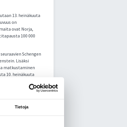
vutaan 13. heinäkuuta
tuvuus on
 maita ovat Norja,
utitapausta 100 000
a seuraavien Schengen
enstein. Lisäksi
ista matkustaminen
sta 10. heinäkuuta
at edelleen Suomen
Tietoja
n, Ruotsin ja Tšekin