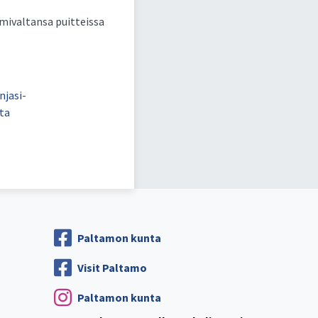
imivaltansa puitteissa
njasi-
ta
Paltamon kunta
Visit Paltamo
Paltamon kunta