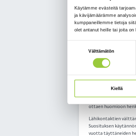
Jokaisen Suomesta näih
Käytämme evästeitä tarjoama
maahantulon rajoitukse
ja kävijämäärämme analysoim
Valtioneuvoston suosi
kumppaneillemme tietoja siitä
olet antanut heille tai joita o
Hallitus linjasi neuvot
epidemiatilanteen johd
Suostumuksen
kohti normaaleja työn
Välttämätön
valinta
Hallitus arvioi asiaa 
estämiseksi on tarpeel
Suositus yli 70-vuoti
Kiellä
Valtioneuvosto ei enää
Lähikontakteissa on ku
ottaen huomioon henkilö
Lähikontaktien välttä
Suosituksen käytännön 
vuotta täyttäneiden hen