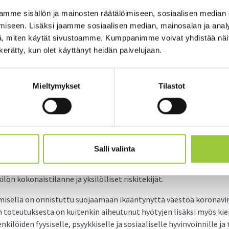
in maihin matkustavan pitää kuitenkin itse muistaa tarkistaa, m
mme sisällön ja mainosten räätälöimiseen, sosiaalisen median
t kohdemaassa. Näillä kohdemailla voi olla voimassa omia rajoitu
iseen. Lisäksi jaamme sosiaalisen median, mainosalan ja analy
tus laajalle etätyölle päättyy 1. elokuuta
, miten käytät sivustoamme. Kumppanimme voivat yhdistää näitä t
n kerätty, kun olet käyttänyt heidän palvelujaan.
telussaan, että suositus laajalle etätyön tekemiselle päättyy 1. 
osta. Kesälomakausi heinäkuussa mahdollistaa joustavasti vaihei
 tekemisen olosuhteita.
Mieltymykset
Tilastot
uudestaan, mikäli epidemiatilanne sitä edellyttää. Epidemian uudel
lista seurata tarkasti rajoitusten purkamisen vaikutuksia epidem
aiden fyysisten kontaktien välttämisestä puretaan
Salli valinta
 anna tiettyyn ikärajaan perustuvaa suositusta fyysisten kontakti
itenkin hyvä noudattaa edelleen pidättyvää linjaa yksilöllistä har
n kokonaistilanne ja yksilölliset riskitekijät.
misellä on onnistuttu suojaamaan ikääntynyttä väestöä koronavir
toteutuksesta on kuitenkin aiheutunut hyötyjen lisäksi myös kiel
kilöiden fyysiselle, psyykkiselle ja sosiaaliselle hyvinvoinnille ja