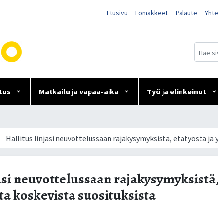
Etusivu
Lomakkeet
Palaute
Yhte
tus
Matkailu ja vapaa-aika
Työ ja elinkeinot
ssaan rajakysymyksistä, etät
Hallitus linjasi neuvottelussaan rajakysymyksistä, etätyöstä ja y
osituksista
asi neuvottelussaan rajakysymyksistä,
ita koskevista suosituksista