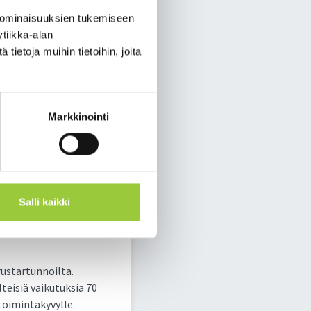
itkä ovat
 ominaisuuksien tukemiseen
ksiaan matkailijoille.
tiikka-alan
ietoja muihin tietoihin, joita
elokuuta rauhoittuneen
ttaisen siirtymisen
Markkinointi
leen kiihtymisen
ian kehittymiseen.
Salli kaikki
en välttämisestä.
kintaa käyttäen,
ustartunnoilta.
teisiä vaikutuksia 70
 toimintakyvylle.