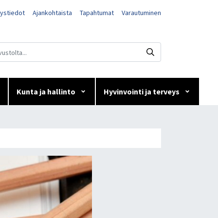
ystiedot
Ajankohtaista
Tapahtumat
Varautuminen
Kunta ja hallinto
Hyvinvointi ja terveys
tajaa