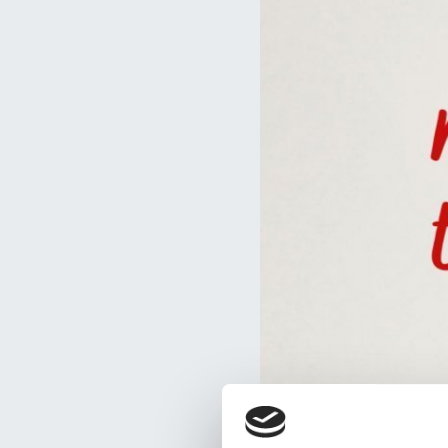
Haemme määrä