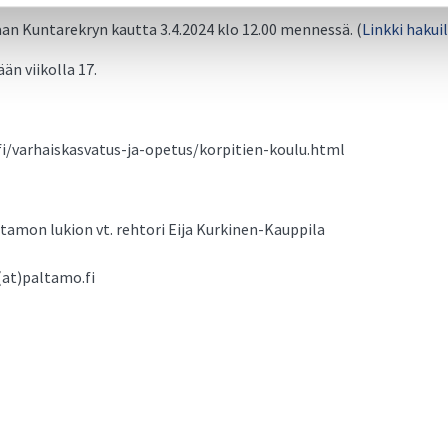
n Kuntarekryn kautta 3.4.2024 klo 12.00 mennessä. (
Linkki hakui
än viikolla 17.
i/varhaiskasvatus-ja-opetus/korpitien-koulu.html
ltamon lukion vt. rehtori Eija Kurkinen-Kauppila
(at)paltamo.fi