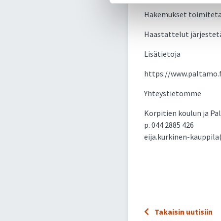
Hakemukset toimitetaa
Haastattelut järjestetä
Lisätietoja
https://www.paltamo.f
Yhteystietomme
Korpitien koulun ja Pa
p. 044 2885 426
eija.kurkinen-kauppila
Takaisin uutisiin