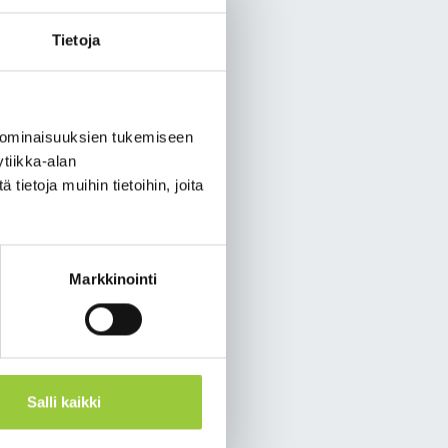
Tietoja
 opettajaa
äaikaiseen tehtävään
htävään kuuluu
kennuksessa.
 ominaisuuksien tukemiseen
seen yhteistyöhön.
tiikka-alan
ietoja muihin tietoihin, joita
sista nro 986/1998
Markkinointi
htävään soveltuvan
kaan. Koeaika on neljä
Salli kaikki
04/2002) mukainen
tiedon saatuaan.