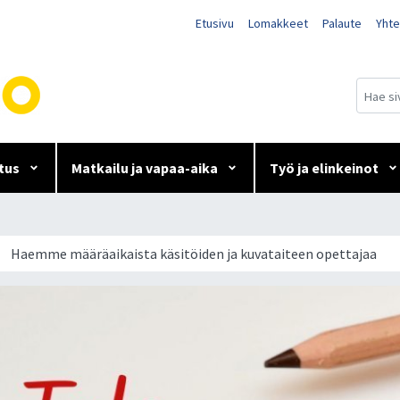
Etusivu
Lomakkeet
Palaute
Yhte
tus
Matkailu ja vapaa-aika
Työ ja elinkeinot
töiden ja kuvataiteen opet
Haemme määräaikaista käsitöiden ja kuvataiteen opettajaa