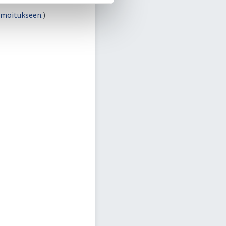
lmoitukseen.
)