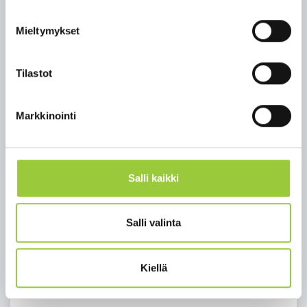
huumausainetestistä 30 päivän kuluessa
valintapäätöksestä tiedon saatuaan.
Mieltymykset
Hakemukset toimitetaan kuntarekryn kautta
14.7.2023 klo 12.00 mennessä.
Tilastot
Kuntarekryssä oleva hakuilmoitus löytyy
täältä
.
Haastattelut järjestetään 31.8.2023.
Markkinointi
Lisätietoja
Korpitien koulun ja Paltamon lukion rehtori Eija
Kurkinen-Kauppila, p. 044 288 5426, eija.kurkinen-
Salli kaikki
kauppila(at)paltamo.fi
www.paltamo.fi/varhaiskasvatus-ja-
Salli valinta
opetus/korpitien-koulu
Kiellä
Takaisin uutisiin