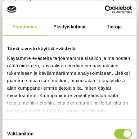
työstä. Tarjoamme mielenkiintoisen työn
mukavassa työyhteisössä. Odotamme sinulta
innokkuutta yhteisopettajuuteen.
Suostumus
Yksityiskohdat
Tietoja
Kelpoisuusehdot määräytyvät asetuksen
opetustoimen henkilöstön
kelpoisuusvaatimuksista nro 986/1998 mukaisesti.
Tämä sivusto käyttää evästeitä
Muodollisesti kelpoisten hakijoiden puuttuessa
Käytämme evästeitä tarjoamamme sisällön ja mainosten
huomioidaan myös muut tehtävään soveltuvan
räätälöimiseen, sosiaalisen median ominaisuuksien
koulutuksen omaavat. Palkkaus ja muut
tukemiseen ja kävijämäärämme analysoimiseen. Lisäksi
palvelussuhteen ehdot määräytyvät OVTES:n
jaamme sosiaalisen median, mainosalan ja analytiikka-
mukaan. Koeaika on kuusi (6) kuukautta.
alan kumppaneillemme tietoja siitä, miten käytät
sivustoamme. Kumppanimme voivat yhdistää näitä
Alkuperäiset opinto- ja työtodistukset esitetään
tietoja muihin tietoihin, joita olet antanut heille tai joita on
mahdollisen haastattelun yhteydessä.
kerätty, kun olet käyttänyt heidän palvelujaan.
Tehtävään valitun on toimitettava nähtäväksi
todistus terveydentilastaan sekä lain (504/2002)
Suostumuksen
mukainen rikostaustaote ja todistus
Välttämätön
valinta