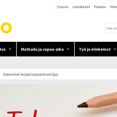
Etusivu
Lomakkeet
Palaute
Yhte
tus
Matkailu ja vapaa-aika
Työ ja elinkeinot
ijaa
Haemme kirjastoasiantuntijaa