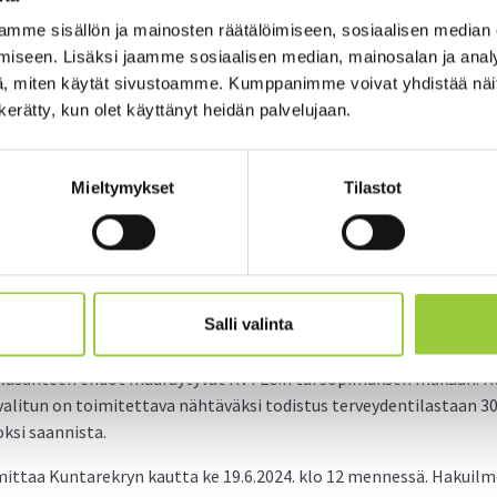
mme sisällön ja mainosten räätälöimiseen, sosiaalisen median
untijaa suunnittelemaan Sydän-Kainuun kuntien Paltamon, Risti
iseen. Lisäksi jaamme sosiaalisen median, mainosalan ja analy
ä. Toivomme sinulta innovatiivista ja asiakaslähtöistä otetta ko
, miten käytät sivustoamme. Kumppanimme voivat yhdistää näitä t
miseen. Tehtävänäsi on luoda yhteiset hankintaperiaatteet sekä 
n kerätty, kun olet käyttänyt heidän palvelujaan.
töä ja koulutusta. Tavoitteena on myös asiakkaiden tasavertaine
irjasto-/monitoimiauton avulla sekä Lukevan seutukunnan kehitt
vaatii suunnittelukykyä ja halua toimia yhteistyöverkostoissa.
Mieltymykset
Tilastot
kuukauden mittainen. Jatkossa kolmella kunnalla on yhteinen kir
kohta on 1.8.2024. Arvostamme hyviä vuorovaikutus- ja yhteisötait
, kokemusta kirjastotoimesta ja hanketyöstä. Tarjoamme sinulle
uun kuntien sivistystoimien vankan tuen kehittämistyölle. Työna
Salli valinta
elusuhteen ehdot määräytyvät KVTES:n tai sopimuksen mukaan. K
alitun on toimitettava nähtäväksi todistus terveydentilastaan 30
ksi saannista.
ittaa Kuntarekryn kautta ke 19.6.2024. klo 12 mennessä. Hakuilm