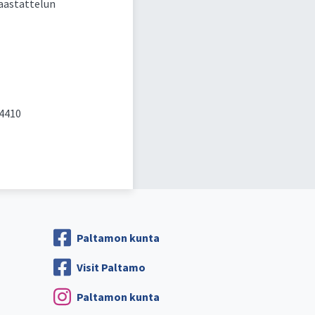
haastattelun
 4410
Paltamon kunta
Visit Paltamo
Paltamon kunta