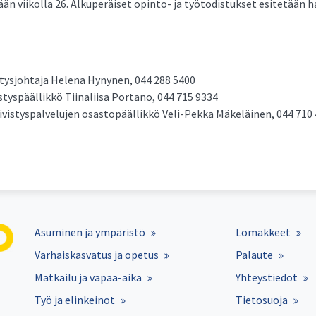
ään viikolla 26. Alkuperäiset opinto- ja työtodistukset esitetään 
tysjohtaja Helena Hynynen, 044 288 5400
styspäällikkö Tiinaliisa Portano, 044 715 9334
vistyspalvelujen osastopäällikkö Veli-Pekka Mäkeläinen, 044 710
Asuminen ja ympäristö
Lomakkeet
Varhaiskasvatus ja opetus
Palaute
Matkailu ja vapaa-aika
Yhteystiedot
Työ ja elinkeinot
Tietosuoja