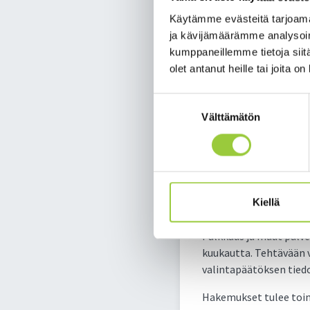
Käytämme evästeitä tarjoama
Haemme kirjastoasiant
ja kävijämäärämme analysoim
kirjastojen yhteistyöt
kumppaneillemme tietoja siitä
kirjastotoimen kehittä
olet antanut heille tai joita o
henkilöstön yhteiskäyt
kaikissa osissa mm. k
Suostumuksen
uusia käytänteitä. Työ 
Välttämätön
valinta
Kehittämishanke on 7 
Toivottava aloitusajan
kehittämishalukkuutta
tehtävän ja Sydän-Kain
Kiellä
Paltamon kunta.
Palkkaus ja muut palv
kuukautta. Tehtävään v
valintapäätöksen tiedo
Hakemukset tulee toim