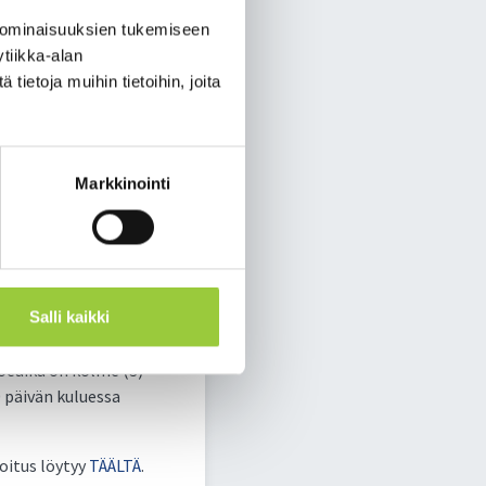
 ominaisuuksien tukemiseen
järven ja Hyrynsalmen
tiikka-alan
lmen kunnan yhteisen
ietoja muihin tietoihin, joita
suunnitella
n palvelu kuntien
äminen. Luomme siis
Markkinointi
jastotoimen johtaja.
oja,
 mielenkiintoisen
ntajanasi toimii
Salli kaikki
oeaika on kolme (3)
 päivän kuluessa
oitus löytyy
TÄÄLTÄ
.