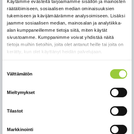
Käytämme evästeitä tarjoamamme sisällön ja mainosten
Tai voit palauttaa sukkamallisi kuvana kunnan
räätälöimiseen, sosiaalisen median ominaisuuksien
Facebook-sivun villasukkakisan päivityksen kautta
tukemiseen ja kävijämäärämme analysoimiseen. Lisäksi
lisäämällä kuva mallistasi kommenttikenttään.
jaamme sosiaalisen median, mainosalan ja analytiikka-
Kisaan osallistuvien toivotaan ehdottavan, mille
alan kumppaneillemme tietoja siitä, miten käytät
taholle kisaan lähetetyt sukkaparit lahjoitetaan
sivustoamme. Kumppanimme voivat yhdistää näitä
äänestyksen jälkeen.
tietoja muihin tietoihin, joita olet antanut heille tai joita on
Kuntalaiset äänestävät kaikista lähetetyistä
kerätty, kun olet käyttänyt heidän palvelujaan.
malleista parhaiten Paltamoa kuvaavan
tammikuun aikana pääkirjastolla tai äänestämällä
Suostumuksen
kunnan Facebook-sivulla villasukkakisajulkaisuun
Välttämätön
valinta
kommentoimalla. Voittaja luovuttaa mallin
neulontaohjeineen täysin oikeuksin ja vapaasti
Mieltymykset
käytettäväksi. Lisätietoja Minna Härkönen 044 750
0998.
Tilastot
Kaikkien villasukkakisaan osallistuneiden kesken
arvotaan 100 euron lahjakortti vapaavalintaiseen
paltamolaiseen yritykseen!
Markkinointi