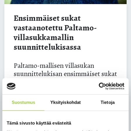
Ensimmäiset sukat
vastaanotettu Paltamo-
villasukkamallin
suunnittelukisassa
Paltamo-mallisen villasukan
suunnittelukisan ensimmäiset sukat
on vastaanotettu pääkirjastolla!
Luo malli aikuisten villasukasta ja palauta
sukkaparisi viimeistään 4.1.2021 joko postitse os.
Suostumus
Yksityiskohdat
Tietoja
Paltamon pääkirjasto, Villasukkakisa, Korpitie 9,
88300 Paltamo. Tällöin merkitse sukkapariin omat
yhteystietosi.
Tämä sivusto käyttää evästeitä