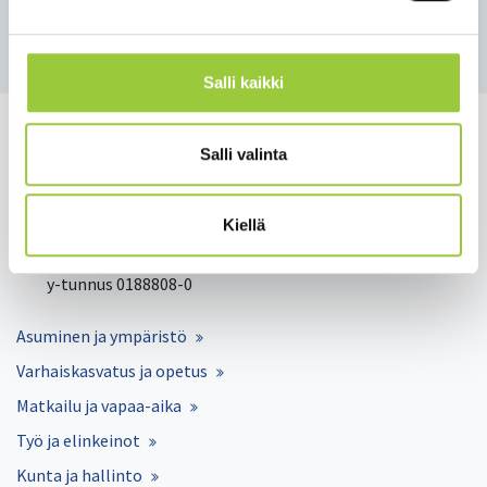
Takaisin uutisiin
Salli kaikki
Salli valinta
Salmelankuja 1, 88300 Paltamo
Kiellä
paltamon.kunta(at)paltamo.fi
y-tunnus 0188808-0
Asuminen ja ympäristö
Varhaiskasvatus ja opetus
Matkailu ja vapaa-aika
Työ ja elinkeinot
Kunta ja hallinto