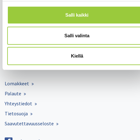
y-tunnus 0188808-0
Salli kaikki
Asuminen ja ympäristö
Varhaiskasvatus ja opetus
Salli valinta
Matkailu ja vapaa-aika
Työ ja elinkeinot
Kunta ja hallinto
Kiellä
Hyvinvointi ja terveys
Lomakkeet
Palaute
Yhteystiedot
Tietosuoja
Saavutettavuusseloste