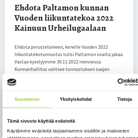
Ehdota Paltamon kunnan
Vuoden liikuntatekoa 2022
Kainuun Urheilugaalaan
Ehdota perusteluineen, kenelle Vuoden 2022
liikuntatekotunnustus tulisi Paltamon osalta jakaa.
Vastaa kyselyymme 30.11.2022 mennessä.
Kunnanhallitus valitsee tunnustuksen saajan.
Kainuun Urheilugaalassa jaetaan perinteisesti
kuntakohtaiset liikuntatekotunnustukset, joka ei
ole urheilijapalkinto, vaan tunnustus esim.
Suostumus
Yksityiskohdat
Tietoja
vapaaehtoistyöstä:
”Vuoden Liikuntatekoa ei valita sellaisten
saavutettujen tulosten mukaan, jotka voidaan
Tämä sivusto käyttää evästeitä
mitata mitalin värillä tai senteillä ja sekunneilla.
Käytämme evästeitä tarjoamamme sisällön ja mainosten
Liikuntateko voi olla myös kauas kantoisempi,