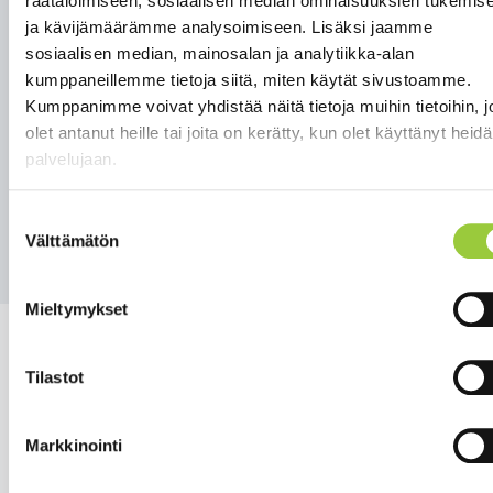
räätälöimiseen, sosiaalisen median ominaisuuksien tukemis
jatkuva työ urheilun hyväksi tai kohdistua
ja kävijämäärämme analysoimiseen. Lisäksi jaamme
hetkellisesti kyseiseen vuoteen.”
sosiaalisen median, mainosalan ja analytiikka-alan
kumppaneillemme tietoja siitä, miten käytät sivustoamme.
Kyselyyn pääset tästä
Kumppanimme voivat yhdistää näitä tietoja muihin tietoihin, jo
linkistä:
https://link.webropolsurveys.com/S/C8C243BF9A
olet antanut heille tai joita on kerätty, kun olet käyttänyt heid
Kainuun Urheilugaalan sivut löytyvät
palvelujaan.
osoitteesta:
www.kainuunurheilugaala.fi
Suostumuksen
Takaisin uutisiin
Välttämätön
valinta
Mieltymykset
Tilastot
Salmelankuja 1, 88300 Paltamo
Markkinointi
paltamon.kunta(at)paltamo.fi