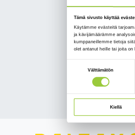
Ehdota perusteluineen,
kyselyymme 28.11.2021
Tämä sivusto käyttää eväste
Kainuun Urheilugaalass
Käytämme evästeitä tarjoama
urheilijapalkinto, vaa
ja kävijämäärämme analysoim
kumppaneillemme tietoja siitä
”Vuoden Liikuntatekoa 
olet antanut heille tai joita o
tai senteillä ja sekunn
kohdistua hetkellisest
Suostumuksen
Välttämätön
valinta
Kyselyyn pääset
tästä
Kainuun Urheilugaalan 
Takaisin uutisiin
Kiellä