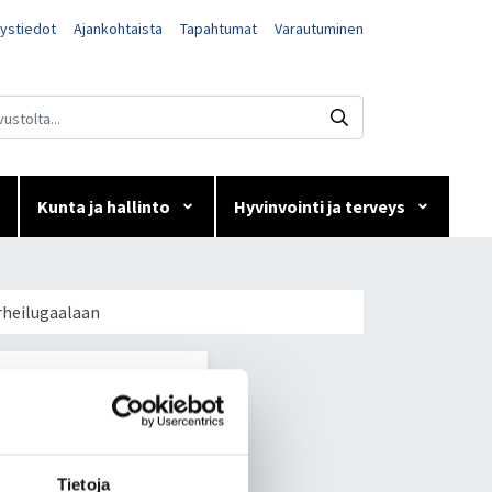
ystiedot
Ajankohtaista
Tapahtumat
Varautuminen
Kunta ja hallinto
Hyvinvointi ja terveys
 Kainuun
rheilugaalaan
021 Kainuun
Tietoja