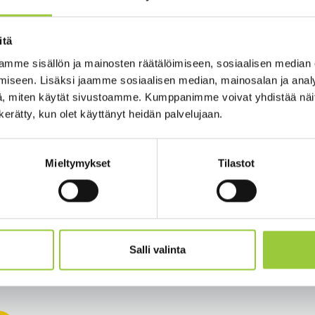
 kenelle Vuoden 2021 liikuntatekotunnustus tulisi Paltamon osalt
 mennessä. Kunnanhallitus valitsee tunnustuksen saajan.
itä
a jaetaan perinteisesti kuntakohtaiset liikuntatekotunnustukset,
mme sisällön ja mainosten räätälöimiseen, sosiaalisen median
n tunnustus esim. vapaaehtoistyöstä:
iseen. Lisäksi jaamme sosiaalisen median, mainosalan ja analy
, miten käytät sivustoamme. Kumppanimme voivat yhdistää näitä t
ei valita sellaisten saavutettujen tulosten mukaan, jotka voidaan 
n kerätty, kun olet käyttänyt heidän palvelujaan.
eilla. Liikuntateko voi olla myös kauas kantoisempi, jatkuva työ urh
i kyseiseen vuoteen.”
Mieltymykset
Tilastot
.
sivut löytyvät osoitteesta:
www.kainuunurheilugaala.fi
Salli valinta