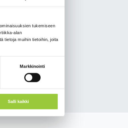
a jakaa. Vastaa
 joka ei ole
 ominaisuuksien tukemiseen
tiikka-alan
ietoja muihin tietoihin, joita
mitata mitalin värillä
eilun hyväksi tai
Markkinointi
Salli kaikki