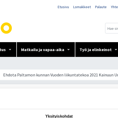
Etusivu
Lomakkeet
Palaute
Yhte
tus
Matkailu ja vapaa-aika
Työ ja elinkeinot
uoden liikuntatekoa 2021
Ehdota Paltamon kunnan Vuoden liikuntatekoa 2021 Kainuun U
amon kunnan Vuoden liikuntatekoa 2
aan
Yksityiskohdat