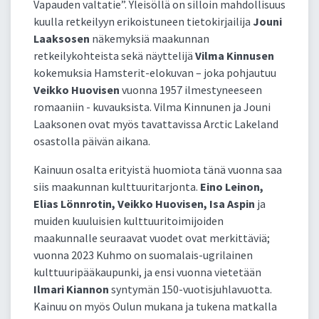
Vapauden valtatie”. Yleisöllä on silloin mahdollisuus
kuulla retkeilyyn erikoistuneen tietokirjailija
Jouni
Laaksosen
näkemyksiä maakunnan
retkeilykohteista sekä näyttelijä
Vilma Kinnusen
kokemuksia Hamsterit-elokuvan – joka pohjautuu
Veikko Huovisen
vuonna 1957 ilmestyneeseen
romaaniin - kuvauksista. Vilma Kinnunen ja Jouni
Laaksonen ovat myös tavattavissa Arctic Lakeland
osastolla päivän aikana.
Kainuun osalta erityistä huomiota tänä vuonna saa
siis maakunnan kulttuuritarjonta.
Eino Leinon,
Elias Lönnrotin, Veikko Huovisen, Isa Aspin
ja
muiden kuuluisien kulttuuritoimijoiden
maakunnalle seuraavat vuodet ovat merkittäviä;
vuonna 2023 Kuhmo on suomalais-ugrilainen
kulttuuripääkaupunki, ja ensi vuonna vietetään
Ilmari Kiannon
syntymän 150-vuotisjuhlavuotta.
Kainuu on myös Oulun mukana ja tukena matkalla