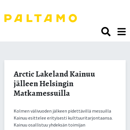
Siirry
sisältöön.
Arctic Lakeland Kainuu
jälleen Helsingin
Arctic Lakeland Kainuu
jälleen Helsingin
Matkamessuilla
Matkamessuilla
Kolmen välivuoden jälkeen pidettävillä messuilla
Kainuu esittelee erityisesti kulttuuritarjontaansa.
Kainuu osallistuu yhdeksän toimijan