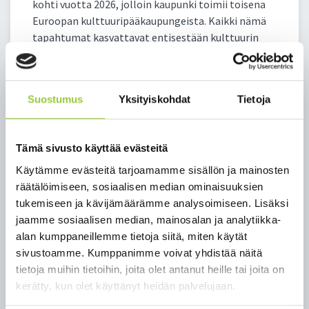
kohti vuotta 2026, jolloin kaupunki toimii toisena
Euroopan kulttuuripääkaupungeista. Kaikki nämä
tapahtumat kasvattavat entisestään kulttuurin
merkitystä ja kulttuuriin panostusta alueella, joka
jo nyt houkuttelee vuosittain huomattavan määrän
matkailijoita mm. Kuhmon Kamarimusiikin,
Suostumus
Yksityiskohdat
Tietoja
Kajaanin Runoviikon, Puolangan pessimistien ja
maakunnan laajojen liikuntamahdollisuuksien
ansioista.
Tämä sivusto käyttää evästeitä
”Kainuun vetovoima on nähdäkseni aina
Käytämme evästeitä tarjoamamme sisällön ja mainosten
pohjautunut kahteen kärkeen, luontoon ja
räätälöimiseen, sosiaalisen median ominaisuuksien
kulttuuriin. Monelle ensimmäiset mielleyhtymät
tukemiseen ja kävijämäärämme analysoimiseen. Lisäksi
Kainuusta ovat luonto, periferia, hiljaisuus ja
jaamme sosiaalisen median, mainosalan ja analytiikka-
erämaa. Nämä ovat, totta kai, tärkeitä elementtejä
alan kumppaneillemme tietoja siitä, miten käytät
Kainuun tunnettuutta ajatellen, mutta on erityisen
sivustoamme. Kumppanimme voivat yhdistää näitä
hienoa, että korostamme nyt juuri kulttuurin
tietoja muihin tietoihin, joita olet antanut heille tai joita on
merkitystä matkailun viitekehyksessä. On
kerätty, kun olet käyttänyt heidän palvelujaan.
mielenkiintoista nähdä, mitä matkailua ja