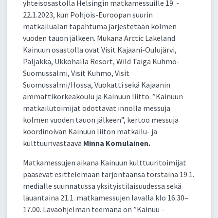
yhteisosastolla Helsingin matkamessuille 19. -
22.1.2023, kun Pohjois-Euroopan suurin
matkailualan tapahtuma järjestetään kolmen
vuoden tauon jälkeen. Mukana Arctic Lakeland
Kainuun osastolla ovat Visit Kajaani-Oulujärvi,
Paljakka, Ukkohalla Resort, Wild Taiga Kuhmo-
Suomussalmi, Visit Kuhmo, Visit
Suomussalmi/Hossa, Vuokatti sekä Kajaanin
ammattikorkeakoulu ja Kainuun liitto. ”Kainuun
matkailutoimijat odottavat innolla messuja
kolmen vuoden tauon jälkeen”, kertoo messuja
koordinoivan Kainuun liiton matkailu- ja
kulttuurivastaava
Minna Komulainen.
Matkamessujen aikana Kainuun kulttuuritoimijat
pääsevät esittelemään tarjontaansa torstaina 19.1.
medialle suunnatussa yksityistilaisuudessa sekä
lauantaina 21.1. matkamessujen lavalla klo 16.30–
17.00. Lavaohjelman teemana on ”Kainuu –