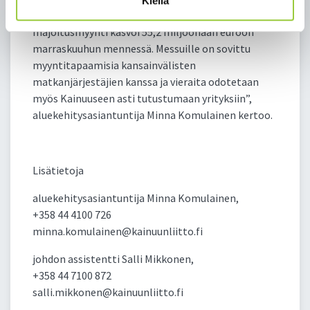
Kiellä
Ahvenanmaan ja Lapin jälkeen, mm. viime vuoden
majoitusmyynti kasvoi 55,2 miljoonaan euroon
marraskuuhun mennessä. Messuille on sovittu
myyntitapaamisia kansainvälisten
matkanjärjestäjien kanssa ja vieraita odotetaan
myös Kainuuseen asti tutustumaan yrityksiin”,
aluekehitysasiantuntija Minna Komulainen kertoo.
Lisätietoja
aluekehitysasiantuntija Minna Komulainen,
+358 44 4100 726
minna.komulainen@kainuunliitto.fi
johdon assistentti Salli Mikkonen,
+358 44 7100 872
salli.mikkonen@kainuunliitto.fi