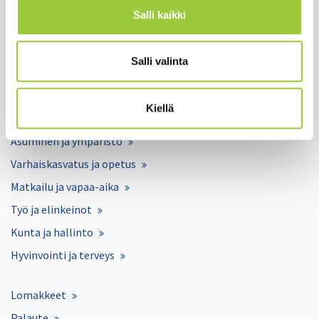
Salli kaikki
Salmelankuja 1, 88300 Paltamo
Salli valinta
paltamon.kunta(at)paltamo.fi
y-tunnus 0188808-0
Kiellä
Asuminen ja ympäristö
Varhaiskasvatus ja opetus
Matkailu ja vapaa-aika
Työ ja elinkeinot
Kunta ja hallinto
Hyvinvointi ja terveys
Lomakkeet
Palaute