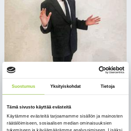
Suostumus
Yksityiskohdat
Tietoja
Tämä sivusto käyttää evästeitä
Käytämme evästeitä tarjoamamme sisällön ja mainosten
räätälöimiseen, sosiaalisen median ominaisuuksien
Venneenkaatajaiset
tukemiseen ja kävijämäärämme analysoimiseen. Lisäksi