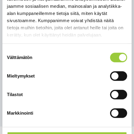
Ravintola Kontzan Kulmassa
jaamme sosiaalisen median, mainosalan ja analytiikka-
alan kumppaneillemme tietoja siitä, miten käytät
lauantaina 7.10.2023
sivustoamme. Kumppanimme voivat yhdistää näitä
tietoja muihin tietoihin, joita olet antanut heille tai joita on
kerätty, kun olet käyttänyt heidän palvelujaan.
07.10.2023 22:00
Ravintola Kontzan Kulma La 7.10 EKAT
Suostumuksen
"VENNEENKAATAJAISET"
Välttämätön
valinta
Jussi & Sankarit (Facebookissa)
Pop RocknRoll Bilemusa
Mieltymykset
Klo 22 alkaen
Ei pääsymaksua
Tilastot
Takaisin tapahtumiin
Markkinointi