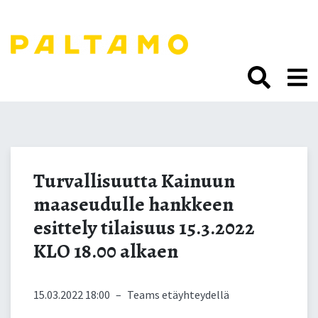
Siirry
sisältöön.
Turvallisuutta Kainuun
maaseudulle hankkeen
Turvallisuutta Kainuun
maaseudulle hankkeen
esittely tilaisuus
esittely tilaisuus 15.3.2022
15.3.2022 KLO 18.00
KLO 18.00 alkaen
alkaen
15.03.2022 18:00
–
Teams etäyhteydellä