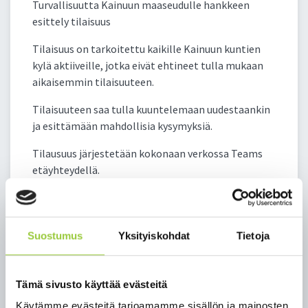
Turvallisuutta Kainuun maaseudulle hankkeen
esittely tilaisuus
Tilaisuus on tarkoitettu kaikille Kainuun kuntien
kylä aktiiveille, jotka eivät ehtineet tulla mukaan
aikaisemmin tilaisuuteen.
Tilaisuuteen saa tulla kuuntelemaan uudestaankin
ja esittämään mahdollisia kysymyksiä.
Tilausuus järjestetään kokonaan verkossa Teams
etäyhteydellä.
TILAISUUDEN OHJELMA:
Suostumus
Yksityiskohdat
Tietoja
• TILAISUUDEN AVAUS, JARI PIRTTIMAA KAINUUN
NUOTTA RY
Tämä sivusto käyttää evästeitä
• VALMIUSPÄÄLLIKKÖ, JUHA KÄRKKÄINEN KAIPE
Käytämme evästeitä tarjoamamme sisällön ja mainosten