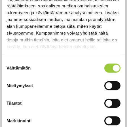
räätälöimiseen, sosiaalisen median ominaisuuksien
• HANKKEEN ESITTELY, JARI PIRTTIMAA KAINUUN
tukemiseen ja kävijämäärämme analysoimiseen. Lisäksi
NUOTTA RY
jaamme sosiaalisen median, mainosalan ja analytiikka-
• KYSYMYKSET JA KESKUSTELUA
alan kumppaneillemme tietoja siitä, miten käytät
sivustoamme. Kumppanimme voivat yhdistää näitä
TERVETULOA!
tietoja muihin tietoihin, joita olet antanut heille tai joita on
kerätty, kun olet käyttänyt heidän palvelujaan.
Tästä linkistä pääset mukaan kokoukseen.
Suostumuksen
Välttämätön
valinta
Lisätiedot:
Mieltymykset
Jari Pirttimaa Kainuun Nuotta ry
Tilastot
jari.pirttimaa@kainuunnuotta.net
Markkinointi