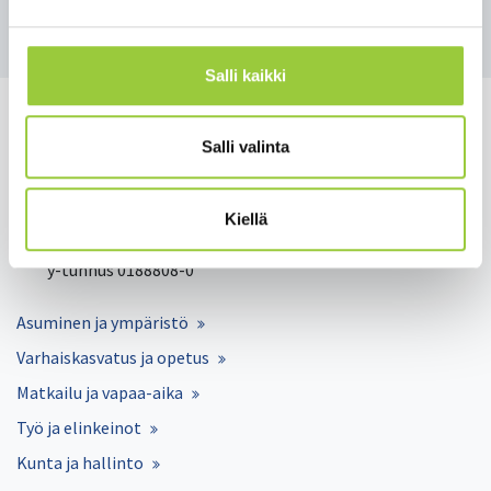
Takaisin tapahtumiin
Salli kaikki
Salli valinta
Salmelankuja 1, 88300 Paltamo
Kiellä
paltamon.kunta(at)paltamo.fi
y-tunnus 0188808-0
Asuminen ja ympäristö
Varhaiskasvatus ja opetus
Matkailu ja vapaa-aika
Työ ja elinkeinot
Kunta ja hallinto