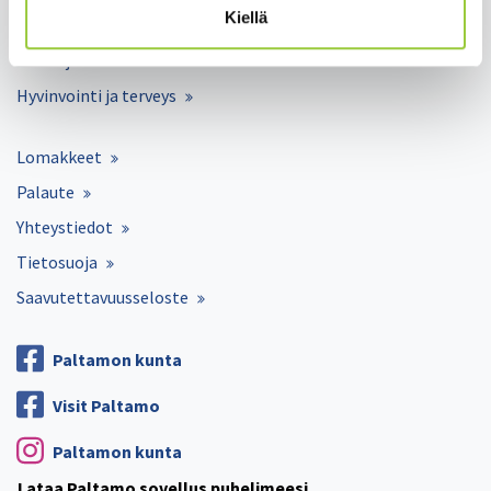
Kiellä
Työ ja elinkeinot
Kunta ja hallinto
Hyvinvointi ja terveys
Lomakkeet
Palaute
Yhteystiedot
Tietosuoja
Saavutettavuusseloste
Paltamon kunta
Visit Paltamo
Paltamon kunta
Lataa Paltamo sovellus puhelimeesi