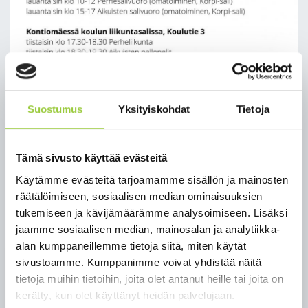
Suostumus
Yksityiskohdat
Tietoja
Tämä sivusto käyttää evästeitä
Käytämme evästeitä tarjoamamme sisällön ja mainosten
räätälöimiseen, sosiaalisen median ominaisuuksien
tukemiseen ja kävijämäärämme analysoimiseen. Lisäksi
jaamme sosiaalisen median, mainosalan ja analytiikka-
alan kumppaneillemme tietoja siitä, miten käytät
sivustoamme. Kumppanimme voivat yhdistää näitä
Sykettä sydämeen: syksyn
tietoja muihin tietoihin, joita olet antanut heille tai joita on
liikuntatarjontaa
kerätty, kun olet käyttänyt heidän palvelujaan.