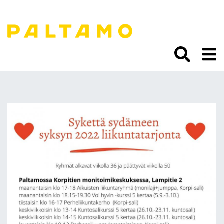
Siirry
sisältöön.
Sykettä sydämeen:
syksyn liikuntatarjontaa