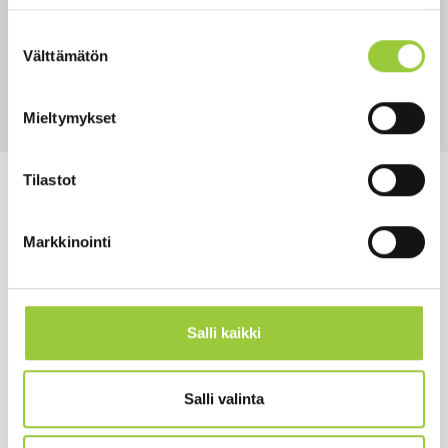
Suostumuksen
12.08.2022 13:14
–
Paltamo ja Kontiomäki
Välttämätön
valinta
Takaisin tapahtumiin
Mieltymykset
Tilastot
Markkinointi
Salmelankuja 1, 88300 Paltamo
paltamon.kunta(at)paltamo.fi
y-tunnus 0188808-0
Salli kaikki
Asuminen ja ympäristö
Salli valinta
Varhaiskasvatus ja opetus
Matkailu ja vapaa-aika