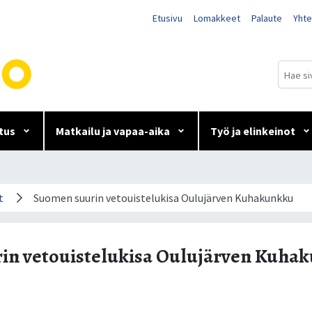
Etusivu
Lomakkeet
Palaute
Yhte
tus
Matkailu ja vapaa-aika
Työ ja elinkeinot
lukisa Oulujärven Kuhakun
t
Suomen suurin vetouistelukisa Oulujärven Kuhakunkku
in vetouistelukisa Oulujärven Kuha