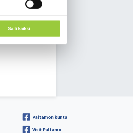
Salli kaikki
ain myöhäisillassa
Paltamon kunta
Visit Paltamo