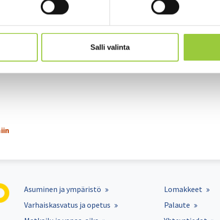
ta kisataan 28.−29.7. Kuhakunkussa.
Salli valinta
radioitse Kuhan FM valikoiduilla kuuntelualueilla. Bileistä lauant
iin
Asuminen ja ympäristö
Lomakkeet
Varhaiskasvatus ja opetus
Palaute