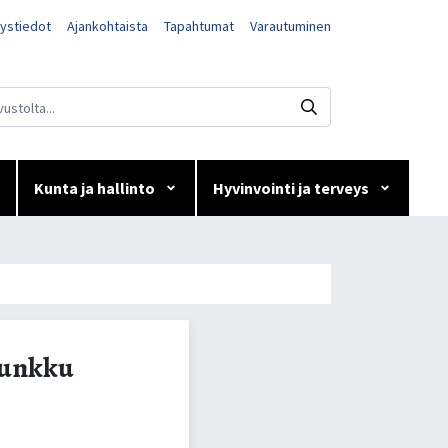
ystiedot
Ajankohtaista
Tapahtumat
Varautuminen
Kunta ja hallinto
Hyvinvointi ja terveys
kku
kunkku