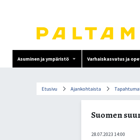
Siirry
sisältöön.
Asuminen ja ympäristö
Varhaiskasvatus ja ope
Suomen suurin vetouiste
Etusivu
Ajankohtaista
Tapahtuma
Suomen suur
28.07.2023 14:00