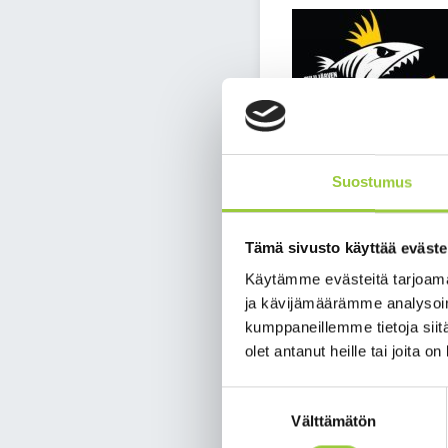
Suostumus
Tämä sivusto käyttää eväste
Käytämme evästeitä tarjoama
ja kävijämäärämme analysoim
kumppaneillemme tietoja siitä
olet antanut heille tai joita o
Suostumuksen
Välttämätön
valinta