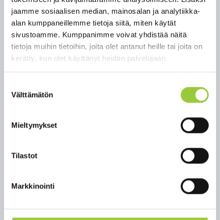
jaamme sosiaalisen median, mainosalan ja analytiikka-
Paltamossa voit tulla kuuntelemaan webinaareja
alan kumppaneillemme tietoja siitä, miten käytät
osoitteeseen:
sivustoamme. Kumppanimme voivat yhdistää näitä
Paltamon kunnantalo, kokoustila Salmela
tietoja muihin tietoihin, joita olet antanut heille tai joita on
(valtuustosali), Salmelankuja 1, 88300 Paltamo.
kerätty, kun olet käyttänyt heidän palvelujaan.
Samalla voit kysyä Paltamon edustajilta
paikkakunnan liikuntapalveluista.
Paltamossa webinaarit ovat osa Voimaa
Suostumuksen
Välttämätön
vanhuuteen mentorointiohjelmaa.
valinta
Tai halutesasi voit kuunella webinaaria myös
Mieltymykset
omalta koneeltasi, ohjeet ja lisätiedot
webinaarista alla.
Tilastot
Kaikkiin kolmeen webinaariin pääset osallistumaan
alla olevasta osallistumislinkistä tai voit tulla
Markkinointi
kuuntelemaan niitä myös Paltamon kunnantalolle.
Webinaarit toteutetaan ensimmäistä kertaa tänä
syksynä, joten kuulemme mielellämme palautetta