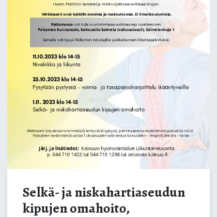
WEBINAARISARJAN 3.
webinaari
Selkä- ja niskahartiaseudun
kipujen omahoito,