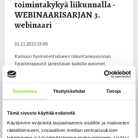
toimintakykyä liikunnalla -
WEBINAARISARJAN 3.
webinaari
01.11.2023 15:00
Kainuun hyvinvointialueen liikuntaneuvonnan
fysioterapeutit järjestävät kaikille avoimet
webinaarit, jonka aiheina on toimintakyvyn
edistäminen liikkumisella. Webinaarisarja sisältää 3
erilaista webinaaria.
Suostumus
Yksityiskohdat
Tietoja
Toimintakykyä liikunnalla - WEBINAARIT
11.10.2023 klo 14-15 Nivelrikko ja liikunta
25.10.2023 klo 14-15 Pysytään pystyssä - voima- ja
Tämä sivusto käyttää evästeitä
tasapainoharjoittelu ikääntyneille
Käytämme evästeitä tarjoamamme sisällön ja mainosten
1.11. 2023 klo 14-15 Selkä- ja niskahartiaseudun
räätälöimiseen, sosiaalisen median ominaisuuksien
kipujen omahoito
tukemiseen ja kävijämäärämme analysoimiseen. Lisäksi