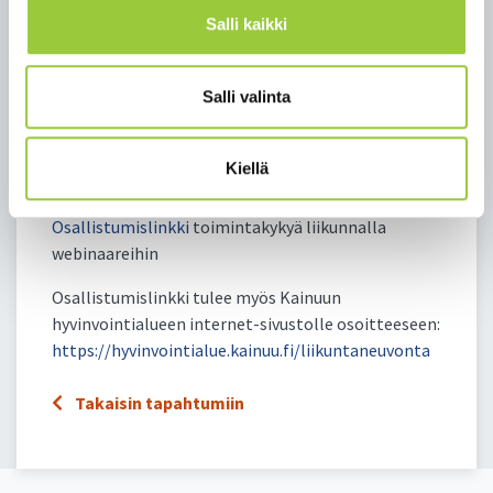
niistä!
Salli kaikki
Palautteen keräämisestä vastaa Tulevaisuuden
sote-keskus Kainuuseen – Helposti lähelläsi –
hanke
Salli valinta
Järj. ja lisätiedot: Kainuun hyvinvointialue
Liikuntaneuvonta p. 044 710 1422 tai 044 710 1298
Kiellä
tai omasote.kainuu.fi
Osallistumislinkki
toimintakykyä liikunnalla
webinaareihin
Osallistumislinkki tulee myös Kainuun
hyvinvointialueen internet-sivustolle osoitteeseen:
https://hyvinvointialue.kainuu.fi/liikuntaneuvonta
Takaisin tapahtumiin