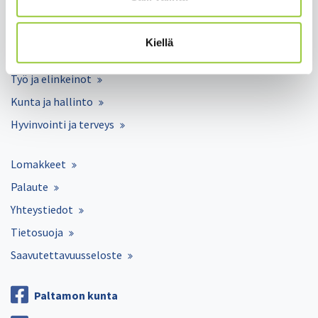
Asuminen ja ympäristö
Varhaiskasvatus ja opetus
Kiellä
Matkailu ja vapaa-aika
Työ ja elinkeinot
Kunta ja hallinto
Hyvinvointi ja terveys
Lomakkeet
Palaute
Yhteystiedot
Tietosuoja
Saavutettavuusseloste
Paltamon kunta