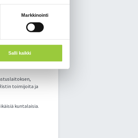
Markkinointi
Salli kaikki
5.2023 (Lampitie 2).
stuslaitoksen,
stin toimijoita ja
käisiä kuntalaisia.