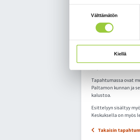
Suostumuksen
Välttämätön
valinta
Paltamon eva
12.05.2023 12:00
Kiellä
Tervetuloa tutustumaa
Tapahtuma on avoinna 
Tapahtumassa ovat muka
Paltamon kunnan ja seu
kalustoa.
Esittelyyn sisältyy myö
Keskuksella on myös lei
Takaisin tapahtum