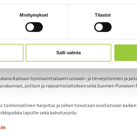
Mieltymykset
Tilastot
kuointikeskuksen esittely
Salli valinta
n Paltamon evakuointikeskukseen Korpitien monitoimitalolle 12.
klo 12–15 välisenä aikana.
na Kainuun hyvinvointialueen sosiaali- ja terveystoimen ja pela
rakunnan, poliisin ja rajavartiolaitoksen sekä Suomen Punaisen Ri
s toiminnallinen harjoitus ja siihen toivotaan osallistuvan kaiken i
kkipaikka lapsille sekä kahvitarjoilu.
iin