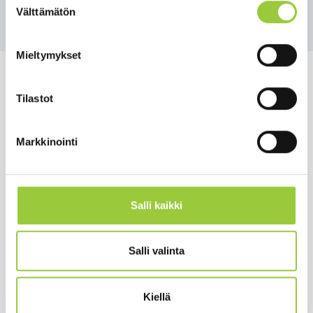
Takaisin tapahtumiin
Välttämätön
valinta
Mieltymykset
Tilastot
Salmelankuja 1, 88300 Paltamo
Markkinointi
paltamon.kunta(at)paltamo.fi
y-tunnus 0188808-0
Salli kaikki
Asuminen ja ympäristö
Varhaiskasvatus ja opetus
Matkailu ja vapaa-aika
Salli valinta
Työ ja elinkeinot
Kunta ja hallinto
Kiellä