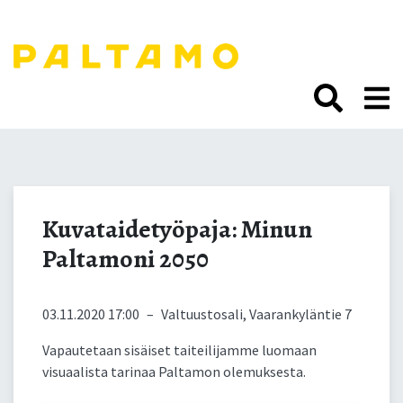
Siirry
sisältöön.
Kuvataidetyöpaja: Minun
Paltamoni 2050
Kuvataidetyöpaja: Minun
Paltamoni 2050
03.11.2020 17:00
–
Valtuustosali, Vaarankyläntie 7
Vapautetaan sisäiset taiteilijamme luomaan
visuaalista tarinaa Paltamon olemuksesta.