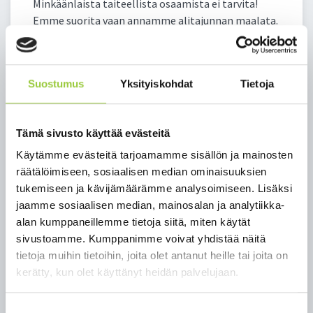
Minkäänlaista taiteellista osaamista ei tarvita!
Emme suorita vaan annamme alitajunnan maalata.
Eväiksi riittää uteliaisuus ja into. Maalataan yhdessä
tulevaisuutta!
Työpajan ohjaaja Piia Sumupuu on koulutukseltaan
Suostumus
Yksityiskohdat
Tietoja
yhteisöpedagogi (AMK), ekspressiivisen
taideilmaisun ohjaaja, ratkaisukeskeinen
kuvataideterapeutti ja mindfulness-ohjaaja.
Tämä sivusto käyttää evästeitä
Käytämme evästeitä tarjoamamme sisällön ja mainosten
Ennakkoilmoittautudu ma 19.10. mennessä
räätälöimiseen, sosiaalisen median ominaisuuksien
sähköpostiosoitteeseen
tukemiseen ja kävijämäärämme analysoimiseen. Lisäksi
minna.m.harkonen@paltamo.fi, sillä paikkoja on
jaamme sosiaalisen median, mainosalan ja analytiikka-
rajallisesti. Työpaja on maksuton. Suosittelemme
alan kumppaneillemme tietoja siitä, miten käytät
työpajoissa suojamaskien käyttöä ja hyvää
sivustoamme. Kumppanimme voivat yhdistää näitä
käsihygieniaa. Käsidesiä ja suojamaskeja on
tietoja muihin tietoihin, joita olet antanut heille tai joita on
saatavilla. Työpajoihin voi osallistua vain terveenä.
kerätty, kun olet käyttänyt heidän palvelujaan.
Muutokset ovat mahdollisia.
Suostumuksen