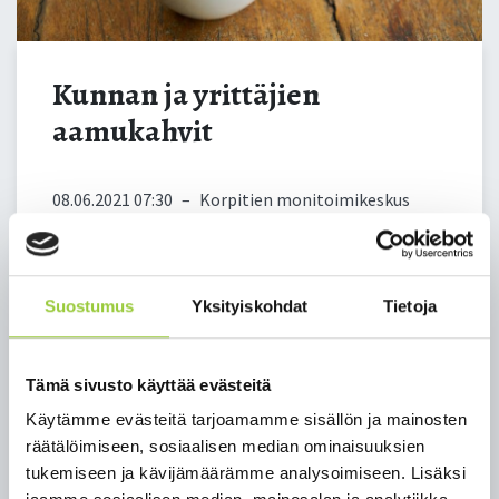
Kunnan ja yrittäjien
aamukahvit
08.06.2021 07:30
–
Korpitien monitoimikeskus
Sisäänkäynti kokoontumiseen on henkilökunnan
parkkialueen eli järven puoleisesta ulko-ovesta.
Monitoimikeskus sijaitsee osoitteessa Lampitie 2.
Suostumus
Yksityiskohdat
Tietoja
Aluksi tutustutaan sivistysjohtaja Helena Hynysen
opastuksella monitoimikeskukseen, jonka jälkeen
Tämä sivusto käyttää evästeitä
nautitaan kahvit koulun ruokasalissa. Kahvien
Käytämme evästeitä tarjoamamme sisällön ja mainosten
jälkeen jatketaan kunnan brändityöpajan
räätälöimiseen, sosiaalisen median ominaisuuksien
merkeissä Korpisalissa.
tukemiseen ja kävijämäärämme analysoimiseen. Lisäksi