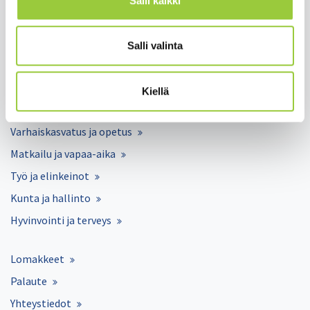
Salli kaikki
Salmelankuja 1, 88300 Paltamo
Salli valinta
paltamon.kunta(at)paltamo.fi
y-tunnus 0188808-0
Kiellä
Asuminen ja ympäristö
Varhaiskasvatus ja opetus
Matkailu ja vapaa-aika
Työ ja elinkeinot
Kunta ja hallinto
Hyvinvointi ja terveys
Lomakkeet
Palaute
Yhteystiedot